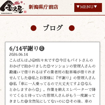
新潟県庁前店
▼MENU▼
ブログ
6/14平謝り😅
2026.06.14
こんばんは🌙😃❗佐々木です😊今日もバイトさんの
おかげで助かりました😊マンションの管理人さんの
勘違いで借りれるはずの業者用の駐車場が借りれま
せんてした😅私とお客様に『平謝り』の管理人さん
😅私「車に一人乗ってるので大丈夫てすよ😊なん
とかしますから😊」。作業を終えエレベーターで降
りてくると待っていた管理人さんがもう一度謝って
きました😅全然気にしてないのに😊その後、車の