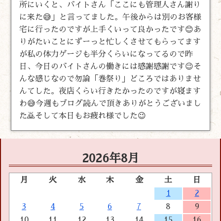
所にいくと、バイトさん「ここにも管理人さん謝り
に来た😅」と言ってました。午後からは別のお客様
宅に行ったのですが上手くいって良かったです😊あ
りがたいことにずーっと忙しくさせてもらってます
が私の体力ゲージも半分くらいになってるので昨
日、今日のバイトさんの働きには感謝感謝です😉そ
んな感じなので勿論「巻祭り」どころではありませ
んてした。夜店くらい行きたかったのですが寝ます
わ😅今週もブログ読んで頂きありがとうございまし
た🙇そして本日もお疲れ様でした😉
2026年8月
月
火
水
木
金
土
日
1
2
3
4
5
6
7
8
9
10
11
12
13
14
15
16