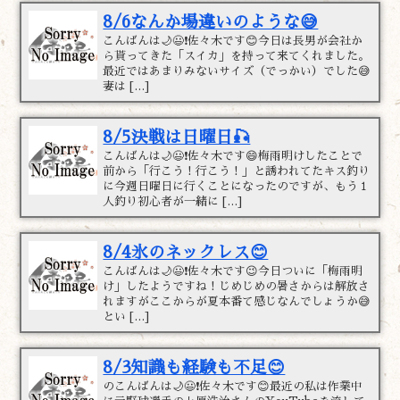
8/6なんか場違いのような😅
こんばんは🌙😃❗佐々木です😊今日は長男が会社か
ら貰ってきた「スイカ」を持って来てくれました。
最近ではあまりみないサイズ（でっかい）でした😅
妻は […]
8/5決戦は日曜日🎣
こんばんは🌙😃❗佐々木です😄梅雨明けしたことで
前から「行こう！行こう！」と誘われてたキス釣り
に今週日曜日に行くことになったのですが、もう１
人釣り初心者が一緒に […]
8/4氷のネックレス😊
こんばんは🌙😃❗佐々木です😉今日ついに「梅雨明
け」したようですね！じめじめの暑さからは解放さ
れますがここからが夏本番て感じなんでしょうか😅
とい […]
8/3知識も経験も不足😊
のこんばんは🌙😃❗佐々木です😊最近の私は作業中