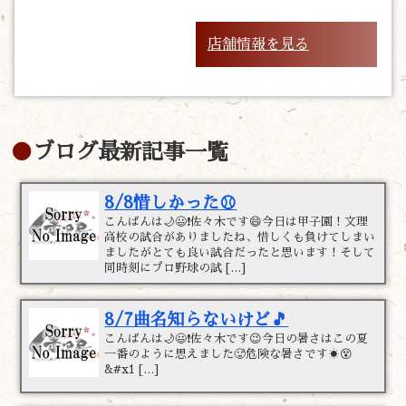
店舗情報を見る
ブログ最新記事一覧
8/8惜しかった⚾
こんばんは🌙😃❗佐々木です😄今日は甲子園！文理
高校の試合がありましたね、惜しくも負けてしまい
ましたがとても良い試合だったと思います！そして
同時刻にプロ野球の試 […]
8/7曲名知らないけど🎵
こんばんは🌙😃❗佐々木です😉今日の暑さはこの夏
一番のように思えました🥵危険な暑さです☀️😵
&#x1 […]