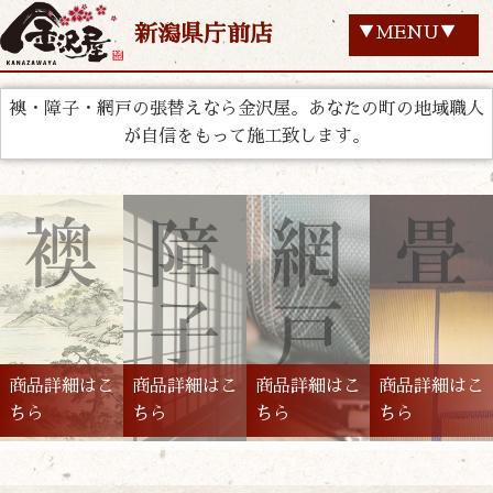
新潟県庁前店
▼MENU▼
襖・障子・網戸の張替えなら金沢屋。あなたの町の地域職人
が自信をもって施工致します。
商品詳細はこ
商品詳細はこ
商品詳細はこ
商品詳細はこ
ちら
ちら
ちら
ちら