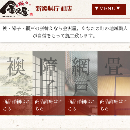
新潟県庁前店
▼MENU▼
襖・障子・網戸の張替えなら金沢屋。あなたの町の地域職人
が自信をもって施工致します。
商品詳細はこ
商品詳細はこ
商品詳細はこ
商品詳細はこ
ちら
ちら
ちら
ちら