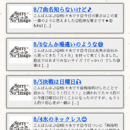
8/7曲名知らないけど🎵
こんばんは🌙😃❗佐々木です😉今日の暑さはこの夏
一番のように思えました🥵危険な暑さです☀️😵
&#x1 […]
8/6なんか場違いのような😅
こんばんは🌙😃❗佐々木です😊今日は長男が会社か
ら貰ってきた「スイカ」を持って来てくれました。
最近ではあまりみないサイズ（でっかい）でした😅
妻は […]
8/5決戦は日曜日🎣
こんばんは🌙😃❗佐々木です😄梅雨明けしたことで
前から「行こう！行こう！」と誘われてたキス釣り
に今週日曜日に行くことになったのですが、もう１
人釣り初心者が一緒に […]
8/4氷のネックレス😊
こんばんは🌙😃❗佐々木です😉今日ついに「梅雨明