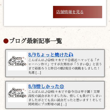
店舗情報を見る
ブログ最新記事一覧
8/9ちょっと焼けた🎣
こんばんは🌙😃❗佐々木です😉最近ハマってる「チ
ャーハン作り」ですが次男坊が「うまい😋」と言う
まで頑張ろうと昨日の朝2度目の挑戦をしました！
先週 […]
8/8惜しかった⚾
こんばんは🌙😃❗佐々木です😄今日は甲子園！文理
高校の試合がありましたね、惜しくも負けてしまい
ましたがとても良い試合だったと思います！そして
同時刻にプロ野球の試 […]