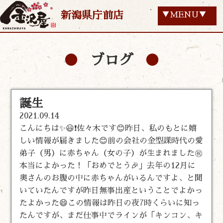
新潟県庁前店
▼MENU▼
ブログ
誕生
2021.09.14
こんにちは✨😃❗佐々木です😊昨日、私のもとに嬉
しい情報が届きました😊前の会社の金型課時代の愛
弟子（男）に赤ちゃん（女の子）が生まれました㊗️
本当によかった！「おめでとう🎉」去年の12月に
奥さんのお腹の中に赤ちゃんがいるんですよ、と聞
いていたんですが昨日無事出産ということでよかっ
たよかった😄この情報は昨日の夜7時くらいに知っ
たんですが、まだ仕事中でラインが「キンコン、キ