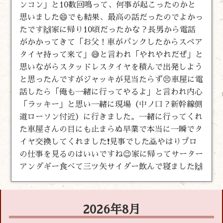
ンコン」と10数回鳴って、何事が起こったのかと
思いました😄でも結果、最高の話だったのでよかっ
たです🙌家に帰り10頃だったかな？長男から電話
がかかってきて「お父！車がパンクしたからスペア
タイヤ持って来て」😅と言われ「やれやれだぜ」と
思いながらスタッドレスタイヤを積んで出発しよう
と思ったんですがジャッキが見当たらず😣車屋に電
話したら「俺も一緒に行ってやるよ」と言われ内心
「ラッキー」と思い一緒に現場（中ノ口？新幹線側
道ローソン付近）に行きました。一緒に行ってくれ
た車屋さんの目にも止まらぬ早業で本当に一瞬でタ
イヤ交換してくれました❗見事でした🙇やはりプロ
の仕事を見るのはいいですね😉家に帰ってサーター
アンダギー食べて三ツ矢サイダー飲んで寝ました🙌
2026年8月