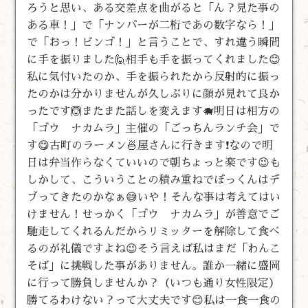
ろうと思い、ある交差点を曲がると「ん？見た事の
ある車！」で「ナンバーが二桁であの数字なら！」
で「おっ！ビンゴ！」と言うことで、すれ違う瞬間
に手を振りました🙋相手も手を振ってくれました😊
私に気付いたのか、手を振られたから反射的に振っ
たのかは分かりませんが久しぶりに顔が見れて良か
ったです🙆またまた話しを変えます🐗明日は相方の
「ゴウ ナカムラ」主催の「ごっちんランチ会」で
す😋古町のラーメン🍜屋さんに行きます❗なので明
日は弁当作らなくていいので朝ちょっと楽です😉も
しかして、こういうことの積み重ねでぼっくんはデ
ブってきたのかなぁ😅いや！そんな事は考えてはい
けません！せっかく「ゴウ ナカムラ」が善意でご
馳走してくれるんだからリミッターを解除して食べ
るのが礼儀ですよね😉そう言えば私はまだ「わんこ
そば」に挑戦した事がありません。誰か一緒に盛岡
に行って勝負しませんか？（いつも通り女性限定）
勝てるわけない？って大丈夫です😊私は一食一食の