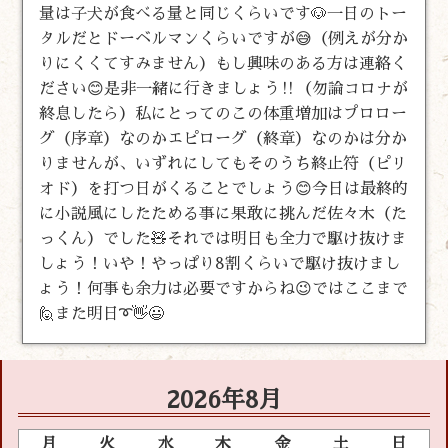
量は子犬が食べる量と同じくらいです🐶一日のトー
タルだとドーベルマンくらいですが😅（例えが分か
りにくくてすみません）もし興味のある方は連絡く
ださい😊是非一緒に行きましょう‼️（勿論コロナが
終息したら）私にとってのこの体重増加はプロロー
グ（序章）なのかエピローグ（終章）なのかは分か
りませんが、いずれにしてもそのうち終止符（ピリ
オド）を打つ日がくることでしょう😊今日は最終的
に小説風にしたためる事に果敢に挑んだ佐々木（た
っくん）でした🧸それでは明日も全力で駆け抜けま
しょう！いや！やっぱり8割くらいで駆け抜けまし
ょう！何事も余力は必要ですからね😉ではここまで
🙋また明日➰👋😃
2026年8月
月
火
水
木
金
土
日