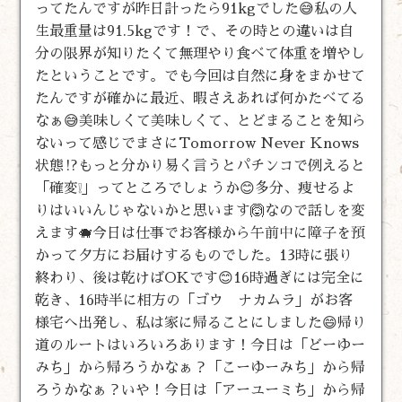
ってたんですが昨日計ったら91kgでした😅私の人
生最重量は91.5kgです！で、その時との違いは自
分の限界が知りたくて無理やり食べて体重を増やし
たということです。でも今回は自然に身をまかせて
たんですが確かに最近、暇さえあれば何かたべてる
なぁ😅美味しくて美味しくて、とどまることを知ら
ないって感じでまさにTomorrow Never Knows
状態⁉️もっと分かり易く言うとパチンコで例えると
「確変❕」ってところでしょうか😊多分、痩せるよ
りはいいんじゃないかと思います🙆なので話しを変
えます🐗今日は仕事でお客様から午前中に障子を預
かって夕方にお届けするものでした。13時に張り
終わり、後は乾けばOKです😊16時過ぎには完全に
乾き、16時半に相方の「ゴウ ナカムラ」がお客
様宅へ出発し、私は家に帰ることにしました😄帰り
道のルートはいろいろあります！今日は「どーゆー
みち」から帰ろうかなぁ？「こーゆーみち」から帰
ろうかなぁ？いや！今日は「アーユーミち」から帰