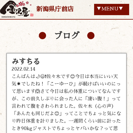
新潟県庁前店
▼MENU▼
ブログ
みすちる
2022.02.14
こんばんは🌙😃❗佐々木です😊今日は本当にいい天
気☀️でしたね！「こーゆーひ」が続けばいいのにっ
て思います🙆さて今日は私の体重についてなんです
が、この前久しぶりに会った人に「凄い腹！」って
言われて腹をさわられました。佐々木（心の声）
「あんたも同じだよ😊」ってことでちょっと気にな
り昨日体重を計りました。一週間くらい前に計った
とき90kgジャストでちょっとヤバいかな？って思