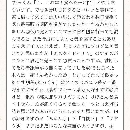
❗たっくん「こ、これは！食べたーい🙌」と強くお
もいます。でも多分明日になるとコロッと忘れて、
家に帰って来てまた思い出して😓これを数日間繰り
返し最悪販売期間を過ぎてしまったりするかもしれ
ません😅仮に覚えていてマックⓂ️🍔🍟に行っても混
んでると､また今度にしようと機を逃すこともあり
ます😢アイスと言えば、ちょっと前にブログにも書
いたと思いますが「ミスタードーナツ」のアイスが
コンビニ限定で売ってて😊買ったんですが、油断し
てたら冷凍庫から無くなってました😭でも食べた
本人は「超うんめかった😋」と言ってたので良かっ
たです🙌私(たっくん）はアイスはバニラ系が一番
好きですがチョコ系やフルーツ系も大好きです😉だ
けど、氷系（桃太郎やガリガリくん）はほとんど食
べません、頭が痛くなるので😅フルーツと言えば缶
詰も思い浮かぶ方もいらっしゃると思いますが、何
が好きですか？「みかん🍊」？「白桃🍑」？「ブド
ウ🍇」？まだまだいろんな種類がありますが、私