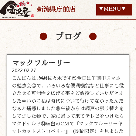
新潟県庁前店
▼MENU▼
ブログ
マックフルーリー
2022.02.27
こんばんは🌙😃❗佐々木です😉今日は午前中スマホ
の勉強会😊で、いろいろな便利機能など仕事にも役
立たせる可能性を広げる事をご教授していただきま
した🙌いかに私は時代について行けてなかったんだ
なぁと痛感しました😅午後からは網戸の張り替えを
してました😄で、家に帰って来てテレビをつけたら
マクドナルドⓂ️🍔🍟のCMで『マックフルーリーキ
ットカットストロベリー』（期間限定）を見ました