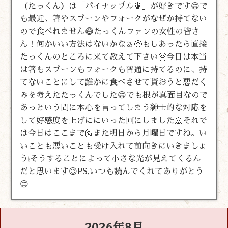
（たっくん）は「パイナップル🍍」が好きです😄で
も最近、箸やスプーンやフォークがなぜか持てない
ので食べれません😅たっくんファンの女性の皆さ
ん！何かいい方法はないかなぁ🥺もしあったら直接
たっくんのところに来て教えて下さい🤗今日は本当
は箸もスプーンもフォークも普通に持てるのに、持
てないことにして誰かに食べさせて貰おうと悪だく
みを考えたたっくんでした😄でも根が真面目なので
あっという間に本心を言ってしまう紳士的な対応を
して好感度を上げににいった回にしました🙆それで
は今日はここまで🙋また明日から月曜日ですね。い
いことも悪いことも受け入れて前向きにいきましょ
う❕そうすることによって小さな光が見えてくるん
だと思います😉PS,いつも読んでくれてありがとう
😊
2026年8月