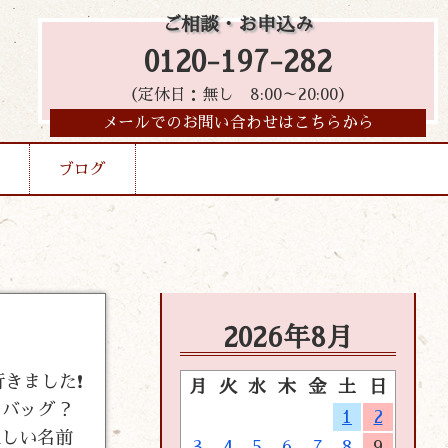
ご相談・お申込み
0120-197-282
（定休日：無し 8:00～20:00）
メールでのお問い合わせはこちらから
ブログ
2026年8月
行きました❗
月
火
水
木
金
土
日
ーバッグ？
1
2
正しい名前
3
4
5
6
7
8
9