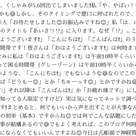
くしゃみが5,6回出てしまいました❗私「や、やばい！
かも😅しかし、そのタイミングで窓口に呼ばれたので
の人「お待たせしました😊お振込みですね😊」私「は、
のタイトル『あいさつ⁉️』に入ります。なぜ「⁉️」←
ようございます❗」「こんにちは❗」「こんばんは❗」の
時間帯です！皆さんは「おはようございます❗」は何時ま
みに私は「おはようございます❗」は午前10時半くら
って困る時間帯（グレーゾーン）は午前10時半くらいか
いような、「こんにちは❗」でもないような😅なのでこ
ば「どうもー😊」とか「ちゅーっす😊」とかですかね
す❕」それ以降は「こんばんは❗」か「お疲れ様です❕」に
（知ってる人限定ですけど）実は気になってネットで調べ
す❗まとめると、何でもいいから声を出すことが大事な
ンの初歩（基本）ですからね😊では何でこんな話題にし
事が結構あるので😅でもよく考えれば、このブログ何
にならなくてもいいんですよね😊今日は几帳面で神経