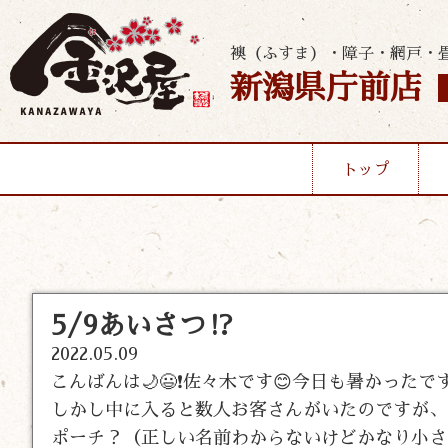
襖（ふすま）・障子・網戸・
新潟県庁前店
トップ
5/9あいさつ⁉️
2022.05.09
こんばんは🌙😃❗佐々木です😊今日も暑かった
しかし中に入ると数人お客さんがいたのですが、
ポーチ？（正しい名前わからないけどかなり小さ