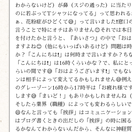
わからないけど）が鼻（スジの通った）に当たり、
のに若ぶってTシャツになってる」って思われる
ぁ、花粉症がひどくて😅」って言いました❗窓口
言うことで特にオチはありません😊それでは本日
を付けたかと言うと、『あいさつ』の中で「おは
ますよね😊（他にもいっぱいあるけど）問題は
か？「こんにちは❗」は何時まで言いますか？ちな
「こんにちは❗」は16時くらいかな？で、私にと
らいの間です😅「おはようございます❗」でもな
ンは相手によって変えてるかもしれません😅例え
のグレーゾーン16時から17時半は「お疲れ様で
します😅「まいど！」もありかもしれませんね
そしたら業界（職種）によっても変わるらしいで
😄なんと言っても「挨拶」はコミュニケーショ
はブログ書くときの出だしの「挨拶」の時に困る
るかなんてわからないんだから、そんなに神経質