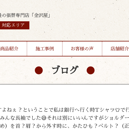
畳の張替専門店「金沢屋」
対応エリア
商品紹介
施工事例
お客様の声
店舗紹介
ブログ
ですよねぇ？ということで私は銀行へ行く時Tシャツ👕で
みんな長袖でした😅それは別にいいんですがショルダ
め）を首？肩？から外す時に、かたひも？ベルト？（