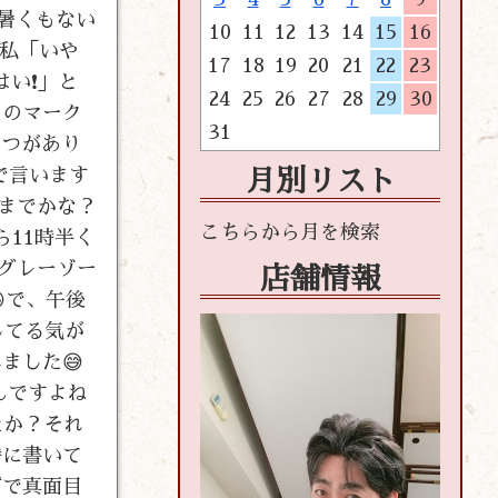
暑くもない
10
11
12
13
14
15
16
、私「いや
17
18
19
20
21
22
23
はい❗」と
24
25
26
27
28
29
30
このマーク
31
３つがあり
で言います
月別リスト
いまでかな？
ら11時半く
のグレーゾー
店舗情報
で、午後
してる気が
ました😅
んですよね
たか？それ
時に書いて
質で真面目