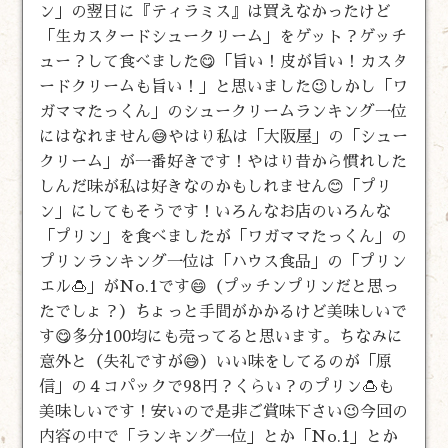
ン」の翌日に『ティラミス』は買えなかったけど
「生カスタードシュークリーム」をゲット？ゲッチ
ュー？して食べました😋「旨い！皮が旨い！カスタ
ードクリームも旨い！」と思いました😉しかし「ワ
ガママたっくん」のシュークリームランキング一位
にはなれません😅やはり私は「大阪屋」の「シュー
クリーム」が一番好きです！やはり昔から慣れした
しんだ味が私は好きなのかもしれません😊「プリ
ン」にしてもそうです！いろんなお店のいろんな
「プリン」を食べましたが「ワガママたっくん」の
プリンランキング一位は「ハウス食品」の「プリン
エル🍮」がNo.1です😄（プッチンプリンだと思っ
たでしょ？）ちょっと手間がかかるけど美味しいで
す😋多分100均にも売ってると思います。ちなみに
意外と（失礼ですが😅）いい味をしてるのが「原
信」の４コパックで98円？くらい？のプリン🍮も
美味しいです！安いので是非ご賞味下さい😉今回の
内容の中で「ランキング一位」とか「No.1」とか