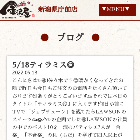
新潟県庁前店
▼MENU▼
ブログ
5/18ティラミス😋
2022.05.18
こんにちは✨😃❗佐々木です😊暖かくなってきたお
陰で昨日も今日もご注文のお電話をたくさん頂いて
おります😊ありがとうございます🙇それでは本日の
タイトル『ティラミス😋』に入ります❗何日か前に
TVで「ジョブチューン」を観てたらLAWSONの
スイーツ🍰🍩🍮✨の企画でした😄LAWSONの社員
の中でのベスト10を一流のパティシエ7人が「合
格」「不合格」の札（ふだ）を挙げて四人以上が