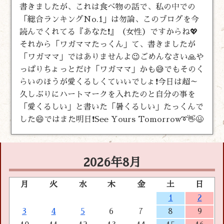
書きましたが、これは食べ物の話で、私の中での
「総合ランキングNo.1」は勿論、このブログを今
読んでくれてる『あなた❗』（女性）ですからね💖
それから「ワガママたっくん」て、書きましたが
「ワガママ」ではありませんよ😉ごめんなさい🙏や
っぱりちょっとだけ「ワガママ」かも😅でもそのく
らいのほうが愛くるしくていいでしょ❗今日は超～
久しぶりにハートマークを入れたのと自分の事を
「愛くるしい」と書いた「暑くるしい」たっくんで
した😄ではまた明日❗See Yours Tomorrow➰👋😃
2026年8月
月
火
水
木
金
土
日
1
2
3
4
5
6
7
8
9