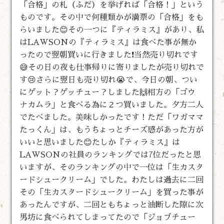
「合格」の札（ふだ）を挙げれば「合格！」という
ものです。その中で何種類かが満票の「合格」をも
らいました😊その一つに『ティラミス』があり、私
はLAWSONの『ティラミス』は食べた事が無か
ったので翌朝買いに行きました❗当然売り切れです
😅その日の夜も仕事帰りに寄りましたが売り切れで
す😢さらに翌日も売り切れ😭で、今日の朝、つい
にゲット？ゲッチュー？しました🙌相方の「ゴウ
ナカムラ」と食べる為に２つ買いました。夕方二人
でたべました。美味しかったです！ただ「ワガママ
たっくん」は、もうちょっとチーズ感があった方が
いいと思いました😊たしか『ティラミス』は
LAWSONの社員のランキングでは7位だったと思
いますが、そのランキングの中で一位は「生カスタ
ードシュークリーム」でした。わたしは過去に二回
その「生カスタードシュークリーム」を買った事が
あったんですが、二回ともちょっと油断した隙に次
男坊に食べられてしまってたので「ジョブチュー