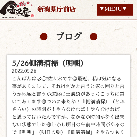
新潟県庁前店
▼MENU▼
ブログ
5/26側溝清掃（明朝）
2022.05.26
こんばんは🌙😃❗佐々木です😊最近、私は気になる
事がありまして、それは何かと言うと家の回りと言
うか地域と言うか道路に土嚢袋があっちこっちに置
いてあります😅ついに来たか！『側溝清掃』（どぶ
さらい）の時期が！やらなければ！やらなければ！
と思ってはいたんですが、なかなか時間がなく出来
ない状態でした😅しかし明日の午前中時間があるの
で『明朝』（明日の朝）『側溝清掃』をやるつもり