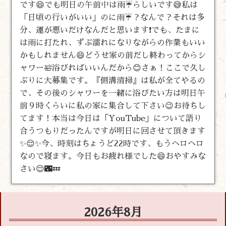
です😄でも明日の午前中は雨☔らしいです😅私は
「日頃の行いがいい」のに雨☔？なんで？それは多
分、運が悪いだけなんだと思います❗でも、たまに
は雨に打たれ、ずぶ濡れになりながらの作業もいい
かもしれません😄どうせ家の前だし終わってからシ
ャワー🛀浴びればいいんだから😊さぁ！ここで久し
ぶりに大募集です。『側溝清掃』は私が全てやるの
で、その後のシャワーを一緒に浴びたい方は明日午
前９時くらいに私の家に集合して下さい😉お待ちし
てます！本当は今日は「YouTube」について語り
合うつもりだったんですが明日に回させて頂きます
✨😌✨今、時刻はちょうど22時です、もうヘロヘロ
なので寝ます。今日もお疲れ様でした😄おやすみな
さい😌🌃💤
2026年8月