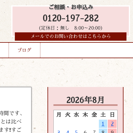
ご相談・お申込み
0120-197-282
（定休日：無し 8:00～20:00）
メールでのお問い合わせはこちらから
ブログ
2026年8月
三時間です、
月
火
水
木
金
土
日
回とは比べ
1
2
ます❗すご
3
4
5
6
7
8
9