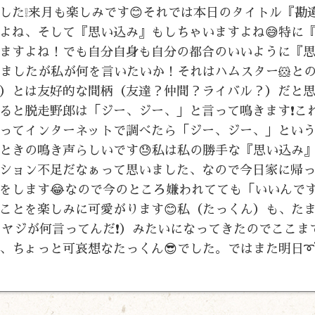
た❕来月も楽しみです😊それでは本日のタイトル『勘違
すよね、そして『思い込み』もしちゃいますよね😅特に
ますよね！でも自分自身も自分の都合のいいように『
りましたが私が何を言いたいか！それはハムスター🐹と
郎）とは友好的な間柄（友達？仲間？ライバル？）だと
ると脱走野郎は「ジー、ジー、」と言って鳴きます❗こ
ってインターネットで調べたら「ジー、ジー、」とい
ときの鳴き声らしいです😓私は私の勝手な『思い込み
ション不足だなぁって思いました、なので今日家に帰
をします😂なので今のところ嫌われてても「いいんで
ことを楽しみに可愛がります😊私（たっくん）も、た
オヤジが何言ってんだ❗）みたいになってきたのでここま
ちょっと可哀想なたっくん😎でした。ではまた明日➰