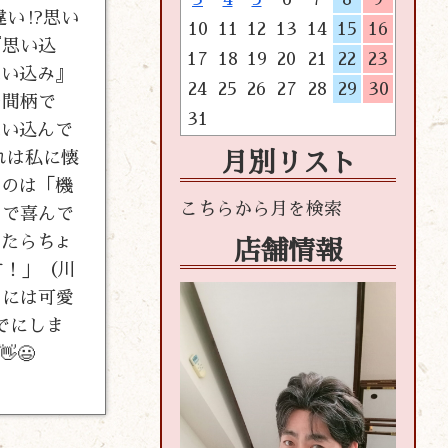
い⁉️思い
10
11
12
13
14
15
16
『思い込
17
18
19
20
21
22
23
思い込み』
24
25
26
27
28
29
30
の間柄で
31
思い込んで
れは私に懐
月別リスト
うのは「機
』で喜んで
ったらちょ
店舗情報
す！」（川
まには可愛
でにしま
😃