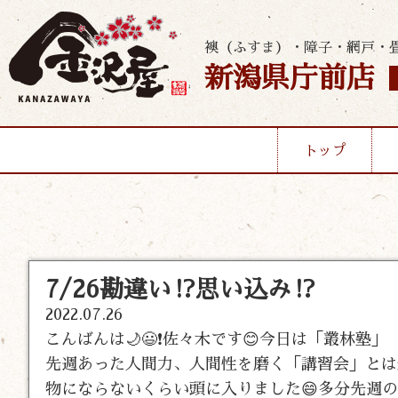
襖（ふすま）・障子・網戸・
新潟県庁前店
トップ
7/26勘違い⁉️思い込み⁉️
2022.07.26
こんばんは🌙😃❗佐々木です😊今日は「叢林塾
先週あった人間力、人間性を磨く「講習会」とは
物にならないくらい頭に入りました😄多分先週