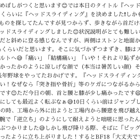
めぼしがつくと思います😊では本日のタイトル『ヘッ
？くらいに『ヘッドスライディング』を決めました❗しか
るものを探してたんですが見つからず、歩きながら首だけ
ッドスライディングしました😊状況説明がとても難し
だと斜めに登る感じなんですが、両側はストンと地面
0㎝くらいだと思います。そこに気づかずつまずき、膝は
ルトへ😅「痛い」「結構痛い」「いや！それより恥ず
かったかのように涼しげな顔で（本当は暑苦しい顔）
❗長年野球をやってたおかげです。『ヘッドスライディン
い！なぜなら「突き指や骨折」等のケガにつながるから
す😊ただ今日の朝、首と腰と膝が少し痛かったです😄
にしても最近よく転ぶなぁ😅10日くらい前はジャンプ
職の時、工場から外に出ようと工場内から腰窓を飛び越
腕で「逆立ち」のようにして耐えようと咄嗟に思った
ぶつかりました😅しかし飛び降りる際、そばに「ビッ
ったように立ち上がりました！するとBF18「大丈夫で