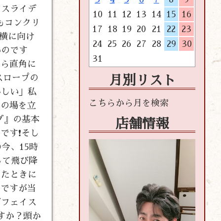
ドスライデ
10
11
12
13
14
15
16
もコンクリ
17
18
19
20
21
22
23
横に向け
24
25
26
27
28
29
30
いのです
31
から直角に
スロープの
月別リスト
かしい」私
その場を立
グ』の基本
店舗情報
です❗そし
今、15時
して飛び降
えたときに
んですが当
グフェイス
すか？頭か