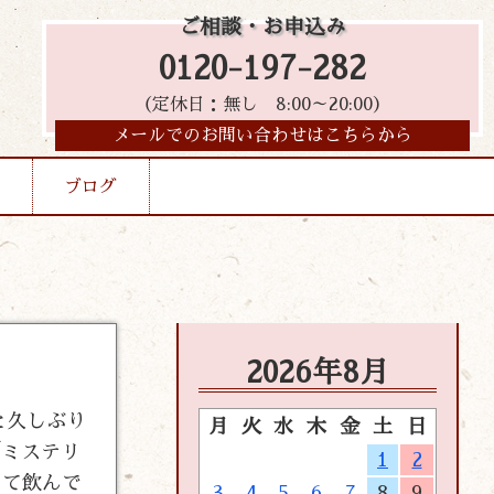
ご相談・お申込み
0120-197-282
（定休日：無し 8:00～20:00）
メールでのお問い合わせはこちらから
ブログ
2026年8月
と久しぶり
月
火
水
木
金
土
日
「ミステリ
1
2
って飲んで
3
4
5
6
7
8
9