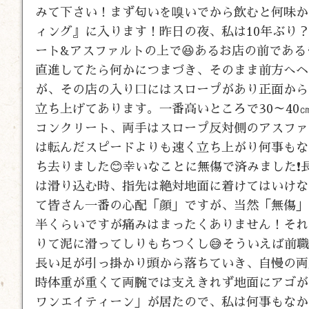
みて下さい！まず匂いを嗅いでから飲むと何味か
ィング』に入ります！昨日の夜、私は10年ぶり
ート&アスファルトの上で😆あるお店の前であ
直進してたら何かにつまづき、そのまま前方へヘ
が、その店の入り口にはスロープがあり正面から
立ち上げてあります。一番高いところで30～4
コンクリート、両手はスロープ反対側のアスファ
は転んだスピードよりも速く立ち上がり何事もな
ち去りました😊幸いなことに無傷で済みました
は滑り込む時、指先は絶対地面に着けてはいけな
て皆さん一番の心配「顔」ですが、当然「無傷」で
半くらいですが痛みはまったくありません！それ
りて泥に滑ってしりもちつくし😅そういえば前
長い足が引っ掛かり頭から落ちていき、自慢の両
時体重が重くて両腕では支えきれず地面にアゴが
ワンエイティーン」が居たので、私は何事もなか