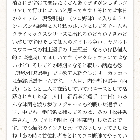
消されます😄問題はたくさんありますが少しずつク
リアして行ければいいと思ってます！それでは本日
のタイトル『現役引退』（プロ野球）に入ります！
シーズンも終盤に入り私のひいきにしてるチームも
クライマックスシリーズに出れるかどうか？きわど
い感じです😅そして個人のタイトル争い！ヤクルト
スワローズの村上選手の「三冠王」なるか⁉️私個人
的には達成してほしいです（ヤクルトファンではな
いけど）そしてこの時期になると寂しい話題も😢
『現役引退選手』です😢五人紹介します。カッコ内
は最終所属チームです。一人目、内海哲也選手（西
武）もともと巨人に在籍していて左エースとして活
躍されました😢二人目、福留孝介選手（中日）いろ
んな球団を渡り歩きメジャーにも挑戦した選手で
す、中でも一番印象に残ってるのは、あの「松井秀
喜さん」の三冠王を阻止（打率部門）したことで
す。でも最後のインタビューでおっしゃってました
ね「あの時に首位打者をとれてプロ野球でやってい