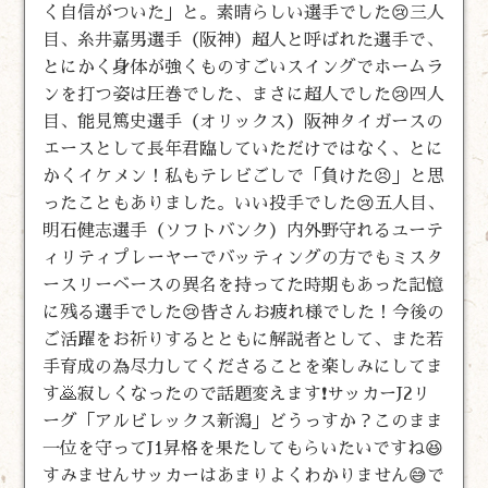
く自信がついた」と。素晴らしい選手でした😢三人
目、糸井嘉男選手（阪神）超人と呼ばれた選手で、
とにかく身体が強くものすごいスイングでホームラ
ンを打つ姿は圧巻でした、まさに超人でした😢四人
目、能見篤史選手（オリックス）阪神タイガースの
エースとして長年君臨していただけではなく、とに
かくイケメン！私もテレビごしで「負けた😣」と思
ったこともありました。いい投手でした😢五人目、
明石健志選手（ソフトバンク）内外野守れるユーテ
ィリティプレーヤーでバッティングの方でもミスタ
ースリーベースの異名を持ってた時期もあった記憶
に残る選手でした😢皆さんお疲れ様でした！今後の
ご活躍をお祈りするとともに解説者として、また若
手育成の為尽力してくださることを楽しみにしてま
す🙇寂しくなったので話題変えます❗サッカーJ2リ
ーグ「アルビレックス新潟」どうっすか？このまま
一位を守ってJ1昇格を果たしてもらいたいですね😆
すみませんサッカーはあまりよくわかりません😅で