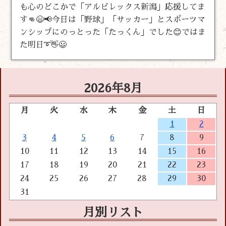
も心のどこかで「アルビレックス新潟」応援してま
す👊😄📢今日は「野球」「サッカー」とスポーツマ
ンシップにのっとった「たっくん」でした😊ではま
た明日➰👋😃
2026年8月
月
火
水
木
金
土
日
1
2
3
4
5
6
7
8
9
10
11
12
13
14
15
16
17
18
19
20
21
22
23
24
25
26
27
28
29
30
31
月別リスト