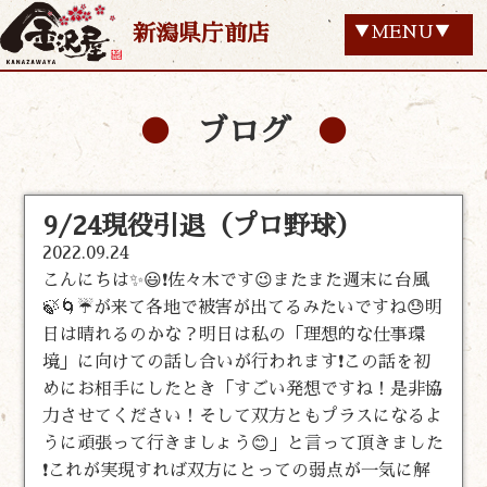
新潟県庁前店
▼MENU▼
ブログ
9/24現役引退（プロ野球）
2022.09.24
こんにちは✨😃❗佐々木です😉またまた週末に台風
🍃🌀☔が来て各地で被害が出てるみたいですね😓明
日は晴れるのかな？明日は私の「理想的な仕事環
境」に向けての話し合いが行われます❗この話を初
めにお相手にしたとき「すごい発想ですね！是非協
力させてください！そして双方ともプラスになるよ
うに頑張って行きましょう😊」と言って頂きました
❗これが実現すれば双方にとっての弱点が一気に解