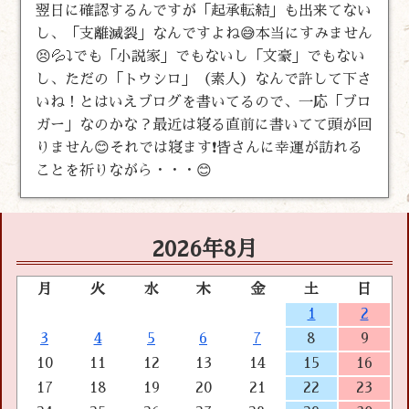
翌日に確認するんですが「起承転結」も出来てない
し、「支離滅裂」なんですよね😅本当にすみません
😣💦⤵️でも「小説家」でもないし「文豪」でもない
し、ただの「トウシロ」（素人）なんで許して下さ
いね！とはいえブログを書いてるので、一応「ブロ
ガー」なのかな？最近は寝る直前に書いてて頭が回
りません😊それでは寝ます❗皆さんに幸運が訪れる
ことを祈りながら・・・😊
2026年8月
月
火
水
木
金
土
日
1
2
3
4
5
6
7
8
9
10
11
12
13
14
15
16
17
18
19
20
21
22
23