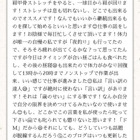
肩甲骨ストレッチをやると、一球目から肩が回りま
す！ストレッチは息も切れないし、どこでも出来る
のでオススメです！なんでもいいから継続出来るも
のを探して始めるといいと思います😊仕事の話をし
ます！お陰様で毎日忙しくさせて頂いてます！体力
が唯一の自慢の私ですが「夜釣り」も行ってたの
で、そろそろ疲れが出てくるかな？って思ってたん
ですが今日はタイミングが合い昼ごはんも食べれた
し、その後の昼寝😪も出来たので体力がかなり回復
して13時から20時までノンストップで作業が出
来、いい感じで仕事が進みました😊私は「言い訳の
達人😅」ですが絶対に使わない「言い訳」がありま
す！それは「歳のせい」にする事です！なんか自分
で自分の限界を決めつけてるみたいなので使いませ
ん😊もし、どこかでこの言葉を私が使ったら叱って
下さい🤗でも叱られても懲りないと思います！「ド
M」だから😆それにしても、どうしていつも話題
が脱線するんだろう🤔このブログはいつも更新した