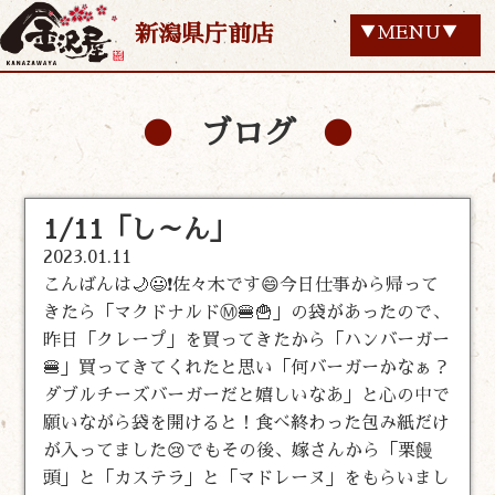
新潟県庁前店
▼MENU▼
ブログ
1/11「し～ん」
2023.01.11
こんばんは🌙😃❗佐々木です😄今日仕事から帰って
きたら「マクドナルドⓂ️🍔🍟」の袋があったので、
昨日「クレープ」を買ってきたから「ハンバーガー
🍔」買ってきてくれたと思い「何バーガーかなぁ？
ダブルチーズバーガーだと嬉しいなあ」と心の中で
願いながら袋を開けると！食べ終わった包み紙だけ
が入ってました😢でもその後、嫁さんから「栗饅
頭」と「カステラ」と「マドレーヌ」をもらいまし