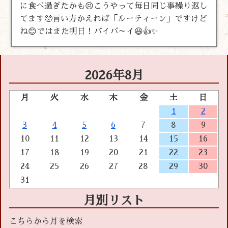
に食べ過ぎたかも😣こうやって毎日同じ事繰り返し
てます🥺言い方かえれば「ルーティーン」ですけど
ね😊ではまた明日！バイバ～イ😆👍✨
2026年8月
月
火
水
木
金
土
日
1
2
3
4
5
6
7
8
9
10
11
12
13
14
15
16
17
18
19
20
21
22
23
24
25
26
27
28
29
30
31
月別リスト