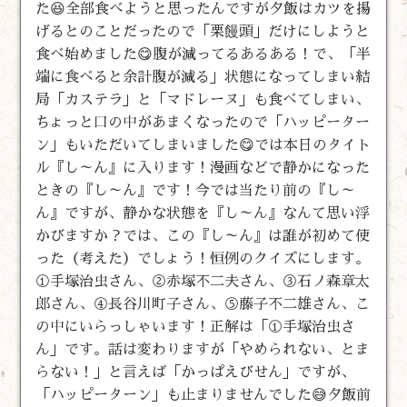
た😆全部食べようと思ったんですが夕飯はカツを揚
げるとのことだったので「栗饅頭」だけにしようと
食べ始めました😋腹が減ってるあるある！で、「半
端に食べると余計腹が減る」状態になってしまい結
局「カステラ」と「マドレーヌ」も食べてしまい、
ちょっと口の中があまくなったので「ハッピーター
ン」もいただいてしまいました😋では本日のタイト
ル『し～ん』に入ります！漫画などで静かになった
ときの『し～ん』です！今では当たり前の『し～
ん』ですが、静かな状態を『し～ん』なんて思い浮
かびますか？では、この『し～ん』は誰が初めて使
った（考えた）でしょう！恒例のクイズにします。
①手塚治虫さん、②赤塚不二夫さん、③石ノ森章太
郎さん、④長谷川町子さん、⑤藤子不二雄さん、こ
の中にいらっしゃいます！正解は「①手塚治虫さ
ん」です。話は変わりますが「やめられない、とま
らない！」と言えば「かっぱえびせん」ですが、
「ハッピーターン」も止まりませんでした😅夕飯前