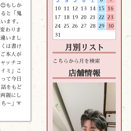
😊もしか
10
11
12
13
14
15
16
えると「鬼
17
18
19
20
21
22
23
思います。
24
25
26
27
28
29
30
は変わりま
31
れ違いまし
しくは書け
月別リスト
！ご本人が
キャッチコ
ライミ」こ
店舗情報
」って今日
と話をもど
い両親にし
うち～」➰