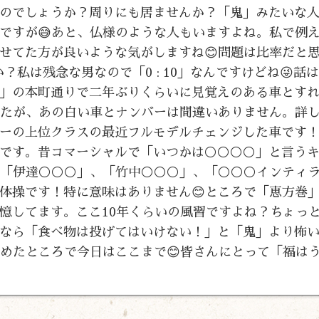
のでしょうか？周りにも居ませんか？「鬼」みたいな人
ですが😅あと、仏様のような人もいますよね。私で例
せてた方が良いような気がしますね😊問題は比率だと
ょうか？私は残念な男なので「0 : 10」なんですけどね😜話
」の本町通りで二年ぶりくらいに見覚えのある車とす
したが、あの白い車とナンバーは間違いありません。詳
ーの上位クラスの最近フルモデルチェンジした車です
です。昔コマーシャルで「いつかは⚪⚪⚪⚪」と言う
！「伊達⚪⚪⚪」、「竹中⚪⚪⚪」、「⚪⚪⚪インティ
の体操です！特に意味はありません😊ところで「恵方巻
憶してます。ここ10年くらいの風習ですよね？ちょっ
なら「食べ物は投げてはいけない！」と「鬼」より怖
締めたところで今日はここまで😊皆さんにとって「福は