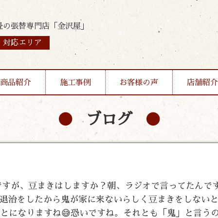
畳の張替専門店「金沢屋」
対応エリア
商品紹介
施工事例
お客様の声
店舗紹介
ブログ
』ですが、豆まきはしますか？朝、ラジオで言ってたんで
退治をしたから鬼が家に来ないらしく豆まきをしない
ことになりますね😅恐いですね。それとも「鬼」と言う