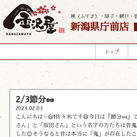
襖（ふすま）・障子・網戸・
新潟県庁前店
トップ
2/3節分🥜
2023.02.03
こんにちは✨😃❗佐々木です😄今日は『節分
さん」と「坂田さん」という名字の方たちは昔鬼
した😊そうなると昔は本当に「鬼」が存在した