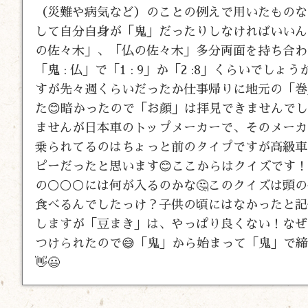
（災難や病気など）のことの例えで用いたものな
して自分自身が「鬼」だったりしなければいいん
の佐々木」、「仏の佐々木」多分両面を持ち合わ
「鬼 : 仏」で「1 : 9」か「2 :8」くらいでし
すが先々週くらいだったか仕事帰りに地元の「巻
た😊暗かったので「お顔」は拝見できませんで
ませんが日本車のトップメーカーで、そのメーカ
乗られてるのはちょっと前のタイプですが高級車
ピーだったと思います😊ここからはクイズです
の⚪⚪⚪には何が入るのかな🤔このクイズは頭
食べるんでしたっけ？子供の頃にはなかったと記
しますが「豆まき」は、やっぱり良くない！なぜ
つけられたので😅「鬼」から始まって「鬼」で
👋😃