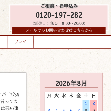
ご相談・お申込み
0120-197-282
（定休日：無し 8:00～20:00）
メールでのお問い合わせはこちらから
ブログ
2026年8月
すが「渡辺
月
火
水
木
金
土
日
と言ってま
1
2
のは悪い事
3
4
5
6
7
8
9