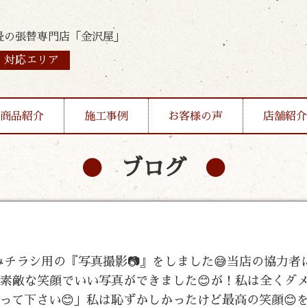
畳の張替専門店「金沢屋」
対応エリア
商品紹介
施工事例
お客様の声
店舗紹介
ブログ
込みチラシ用の『写真撮影📷』をしました😅当店の協力者
素敵な笑顔でいい写真ができました😊が！私は全くダメ
って下さい😊」私は恥ずかしかったけど最高の笑顔😊