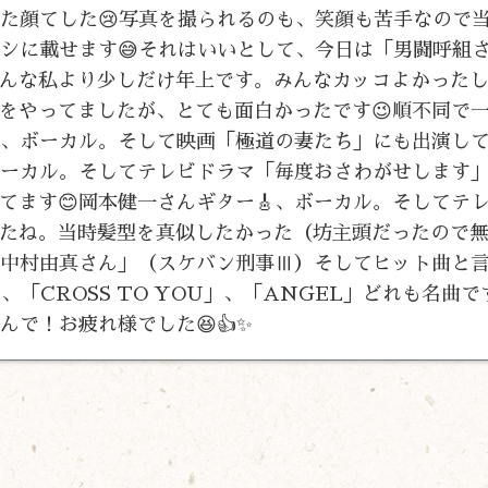
った顔てした😢写真を撮られるのも、笑顔も苦手なので
ラシに載せます😅それはいいとして、今日は「男闘呼組
んな私より少しだけ年上です。みんなカッコよかった
をやってましたが、とても面白かったです😉順不同で
🎸、ボーカル。そして映画「極道の妻たち」にも出演し
ボーカル。そしてテレビドラマ「毎度おさわがせします
てます😊岡本健一さんギター🎸、ボーカル。そしてテ
たね。当時髪型を真似したかった（坊主頭だったので
が「中村由真さん」（スケバン刑事Ⅲ）そしてヒット曲と
、「CROSS TO YOU」、「ANGEL」どれも名曲で
んで！お疲れ様でした😆👍✨