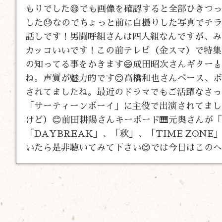
もりでした😅でも画像を確認すると全部ひきつ
した😓なのでちょっと前に自撮りした写真でチ
話しです！男闘呼組さんは四人組なんですが、み
カッコいいです！この前テレビ（金スマ）で特集
の知ってる事をかきます😄成田昭次さんギター
ね。声質が魅力的です😊高橋和也さんベース、
されてましたね。最近のドラマでもご活躍なさっ
「サーティーンボーイ」に主役で出演されてまし
けど）😊前田耕陽さんキーボード🎹元奥さん
「DAYBREAK」、「秋」、「TIME ZONE」
いたら是非聴いてみて下さい😊では今日はこのへ