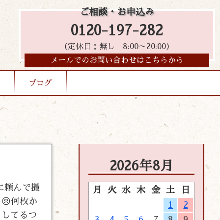
ご相談・お申込み
0120-197-282
（定休日：無し 8:00～20:00）
メールでのお問い合わせはこちらから
ブログ
2026年8月
に頼んで撮
月
火
水
木
金
土
日
😣何枚か
1
2
をしてるつ
3
4
5
6
7
8
9