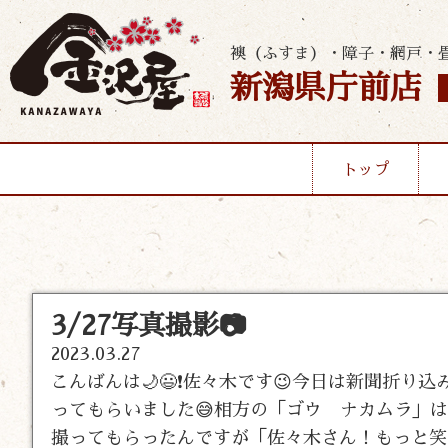
襖（ふすま）・障子・網戸・
新潟県庁前店
トップ
3/27写真撮影📷
2023.03.27
こんばんは🌙😃❗佐々木です😉今日は新聞折り
ってもらいました😅相方の「ゴウ ナカムラ」は
撮ってもらったんですが「佐々木さん！もっと笑