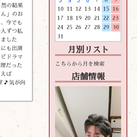
当然の結果
10
11
12
13
14
15
16
さん」のお
17
18
19
20
21
22
23
し、今でも
24
25
26
27
28
29
30
一人ずつ私
31
てました
」にも出演
月別リスト
レビドラマ
無理だった
言えば
店舗情報
す🎵気が向