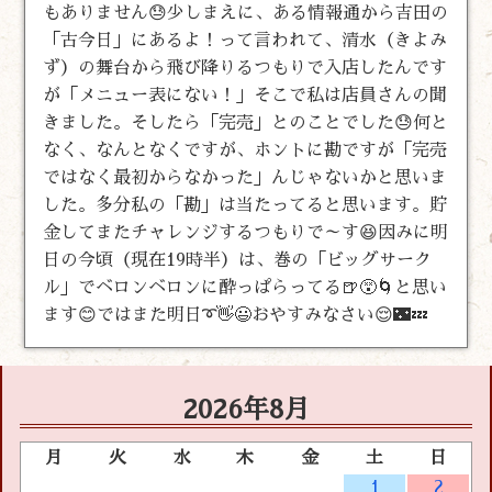
もありません😓少しまえに、ある情報通から吉田の
「古今日」にあるよ！って言われて、清水（きよみ
ず）の舞台から飛び降りるつもりで入店したんです
が「メニュー表にない！」そこで私は店員さんの聞
きました。そしたら「完売」とのことでした😓何と
なく、なんとなくですが、ホントに勘ですが「完売
ではなく最初からなかった」んじゃないかと思いま
した。多分私の「勘」は当たってると思います。貯
金してまたチャレンジするつもりで～す😆因みに明
日の今頃（現在19時半）は、巻の「ビッグサーク
ル」でベロンベロンに酔っぱらってる🍺😵🌀と思い
ます😊ではまた明日➰👋😃おやすみなさい😌🌃💤
2026年8月
月
火
水
木
金
土
日
1
2