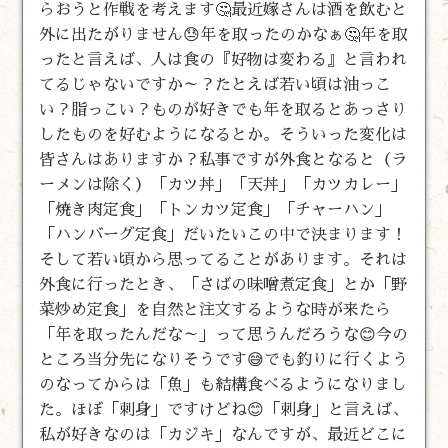
らおうと作戦を考えます🤔最近嫁さんは酒を飲むと
外に出たがりません😓年を取ったのかなぁ🤔年を取
ったと言えば、人は食の『好物は変わる』と言われ
てるじゃないですか～？たとえば若い頃は油っこ
い？脂っこい？ものが好きでも年を取るとあっさり
したものを好むようになるとか。そういった変化は
皆さんはありますか？私事ですが外食となると（ラ
ーメンは除く）「カツ丼」「天丼」「カツカレー」
「焼き肉定食」「トンカツ定食」「チャーハン」
「ハンバーグ定食」だいたいこの中で決まります！
そして若い頃から思ってることがあります。それは
外食に行ったとき、「さばの味噌煮定食」とか「野
菜炒め定食」を自然と注文するような時が来たら
「年を取ったんだな～」って思うんだろうな😊今の
ところ当分先になりそうです😅でも釣りに行くよう
のなってからは「魚」も結構食べるようになりまし
た。ほぼ「刺身」ですけどね😊「刺身」と言えば、
私が好きなのは「カジキ」なんですが、最近どこに