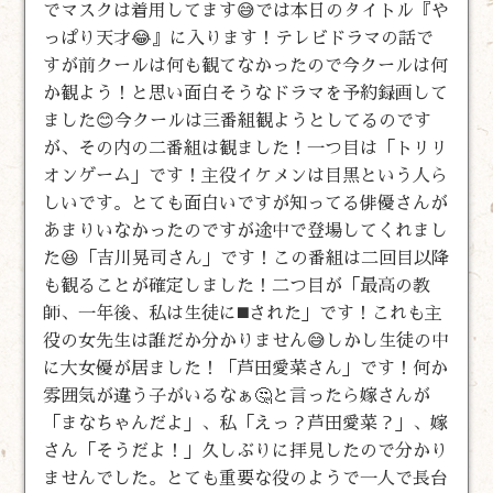
でマスクは着用してます😅では本日のタイトル『や
っぱり天才😂』に入ります！テレビドラマの話で
すが前クールは何も観てなかったので今クールは何
か観よう！と思い面白そうなドラマを予約録画して
ました😊今クールは三番組観ようとしてるのです
が、その内の二番組は観ました！一つ目は「トリリ
オンゲーム」です！主役イケメンは目黒という人ら
しいです。とても面白いですが知ってる俳優さんが
あまりいなかったのですが途中で登場してくれまし
た😆「吉川晃司さん」です！この番組は二回目以降
も観ることが確定しました！二つ目が「最高の教
師、一年後、私は生徒に◼️された」です！これも主
役の女先生は誰だか分かりません😅しかし生徒の中
に大女優が居ました！「芦田愛菜さん」です！何か
雰囲気が違う子がいるなぁ🤔と言ったら嫁さんが
「まなちゃんだよ」、私「えっ？芦田愛菜？」、嫁
さん「そうだよ！」久しぶりに拝見したので分かり
ませんでした。とても重要な役のようで一人で長台