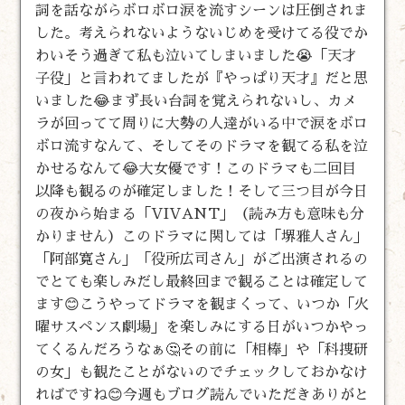
詞を話ながらボロボロ涙を流すシーンは圧倒されま
した。考えられないようないじめを受けてる役でか
わいそう過ぎて私も泣いてしまいました😭「天才
子役」と言われてましたが『やっぱり天才』だと思
いました😂まず長い台詞を覚えられないし、カメ
ラが回ってて周りに大勢の人達がいる中で涙をボロ
ボロ流すなんて、そしてそのドラマを観てる私を泣
かせるなんて😂大女優です！このドラマも二回目
以降も観るのが確定しました！そして三つ目が今日
の夜から始まる「VIVANT」（読み方も意味も分
かりません）このドラマに関しては「堺雅人さん」
「阿部寛さん」「役所広司さん」がご出演されるの
でとても楽しみだし最終回まで観ることは確定して
ます😊こうやってドラマを観まくって、いつか「火
曜サスペンス劇場」を楽しみにする日がいつかやっ
てくるんだろうなぁ🤔その前に「相棒」や「科捜研
の女」も観たことがないのでチェックしておかなけ
ればですね😊今週もブログ読んでいただきありがと