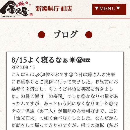
新潟県庁前店
▼MENU▼
ブログ
8/15よく寝るなぁ☀️😪💤
2023.08.15
こんばんは🌙😃❗佐々木です😉今日は嫁さんの実家
にお墓参りとご挨拶に行って来ました。お昼前にお
墓参りを済まし、ちょうど昼頃に実家に着きまし
た。お昼ご飯は「お寿司」でした😊かなりの量があ
ったんですが、あっという間になくなりました😅ウ
チの子供達（男二人）が無類のお寿司好きで、正に
「電光石火」の如く食べ尽くしました。なんだかん
だ話をして帰ってきたのですが、帰りの運転（私が