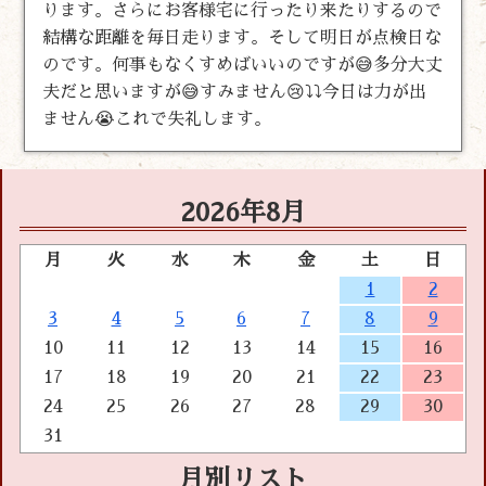
ります。さらにお客様宅に行ったり来たりするので
結構な距離を毎日走ります。そして明日が点検日な
のです。何事もなくすめばいいのですが😅多分大丈
夫だと思いますが😅すみません😢⤵️⤵️今日は力が出
ません😭これで失礼します。
2026年8月
月
火
水
木
金
土
日
1
2
3
4
5
6
7
8
9
10
11
12
13
14
15
16
17
18
19
20
21
22
23
24
25
26
27
28
29
30
31
月別リスト