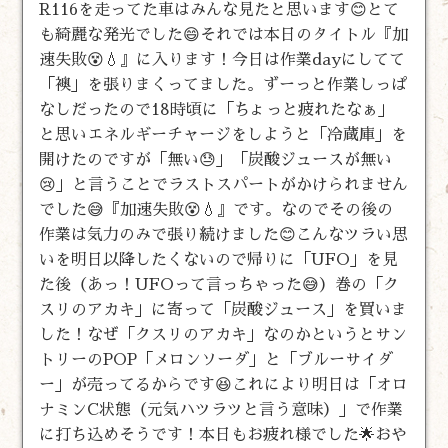
R116を走ってた車はみんな見たと思います😊とて
も綺麗な発光でした😄それでは本日のタイトル『加
速失敗😵💧』に入ります！今日は作業dayにしてて
「襖」を張りまくってました。ずーっと作業しっぱ
なしだったので18時頃に「ちょっと疲れたなぁ」
と思いエネルギーチャージをしようと「冷蔵庫」を
開けたのですが「無い😓」「炭酸ジュースが無い
😢」と言うことでラストスパートがかけられません
でした😅『加速失敗😵💧』です。なのでその後の
作業は気力のみで張り続けました😊こんなツラい思
いを明日以降したくないので帰りに「UFO」を見
た後（あっ！UFOって言っちゃった😅）巻の「ク
スリのアカキ」に寄って「炭酸ジュース」を買いま
した！なぜ「クスリのアカキ」なのかというとサン
トリーのPOP「メロンソーダ」と「ブルーサイダ
ー」が売ってるからです😆これにより明日は「オロ
ナミンC状態（元気ハツラツと言う意味）」で作業
に打ち込めそうです！本日もお疲れ様でした🌟おや