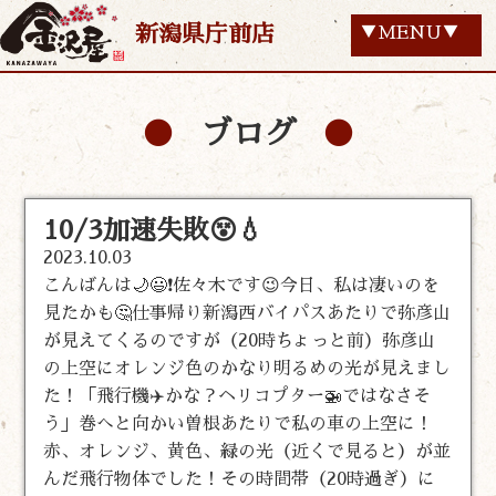
新潟県庁前店
▼MENU▼
ブログ
10/3加速失敗😵💧
2023.10.03
こんばんは🌙😃❗佐々木です😉今日、私は凄いのを
見たかも🤔仕事帰り新潟西バイパスあたりで弥彦山
が見えてくるのですが（20時ちょっと前）弥彦山
の上空にオレンジ色のかなり明るめの光が見えまし
た！「飛行機✈️かな？ヘリコプター🚁ではなさそ
う」巻へと向かい曽根あたりで私の車の上空に！
赤、オレンジ、黄色、緑の光（近くで見ると）が並
んだ飛行物体でした！その時間帯（20時過ぎ）に