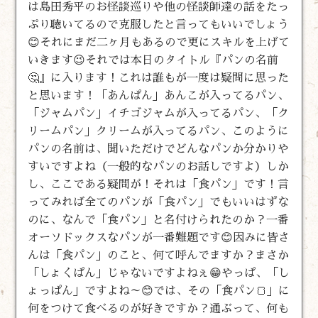
は島田秀平のお怪談巡りや他の怪談師達の話をたっ
ぷり聴いてるので克服したと言ってもいいでしょう
😊それにまだ二ヶ月もあるので更にスキルを上げて
いきます😉それでは本日のタイトル『パンの名前
🤔』に入ります！これは誰もが一度は疑問に思った
と思います！「あんぱん」あんこが入ってるパン、
「ジャムパン」イチゴジャムが入ってるパン、「ク
リームパン」クリームが入ってるパン、このように
パンの名前は、聞いただけでどんなパンか分かりや
すいですよね（一般的なパンのお話しですよ）しか
し、ここである疑問が！それは「食パン」です！言
ってみれば全てのパンが「食パン」でもいいはずな
のに、なんで「食パン」と名付けられたのか？一番
オーソドックスなパンが一番難題です😊因みに皆さ
んは「食パン」のこと、何て呼んでますか？まさか
「しょくぱん」じゃないですよねぇ😁やっぱ、「し
ょっぱん」ですよね～😊では、その「食パン🍞」に
何をつけて食べるのが好きですか？通ぶって、何も