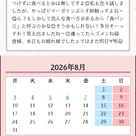
つけずに食べるとかは無しですよ😊私も色々試しま
したが、やっぱりマーガリンぷらす砂糖っすよね～
😋ん？もしかして色んな食べ方があるから「食パン
🍞」と呼ぶのかな😊そうかもしれない！多分そーっ
すわ！答え出ましたね～😊違ってたらゴメンね😆
皆様、本日もお疲れ様でした☺️ではまた明日➰👋😃
2026年8月
月
火
水
木
金
土
日
1
2
3
4
5
6
7
8
9
10
11
12
13
14
15
16
17
18
19
20
21
22
23
24
25
26
27
28
29
30
31