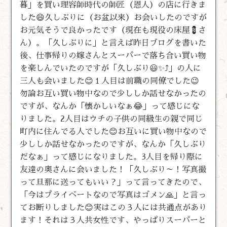
暮」を買い理容師時代の師匠（恩人）の店に行きま
した😄久しぶりに（お盆以来）お会いしたのですが
お元気そうで良かったです（現在も現役の床屋💈さ
ん）。「久しぶりに」と言えば昨日ブログを書いた
後、仕事帰りの嫁さんとスーパーで落ち合い買い物
を楽しんでいたのですが「久しぶり😃✨⤴️」の人に
三人も会いました😊１人目は前職の同僚でした😉
勿論お互い買い物中なので少ししか話せなかったの
ですが、なんか「懐かしいなぁ😂」って感じにな
りました。2人目はウチの子供の同級生の親で同じ
町内に住んでる人でした😊お互いに買い物中なので
少ししか話せなかったのですが、なんか「久しぶり
だなぁ」って感じになりました。3人目を帰り際に
友達の奥さんに会いました！「久しぶり～！写真撮
って旦那に送ってもいい？」って言ってきたので、
「今はプライベートなので写真はゴメン🙏」と言っ
てお断りしました😊実はこの３人には共通点があり
ます！それは３人共女性です、やっぱりスーパーと