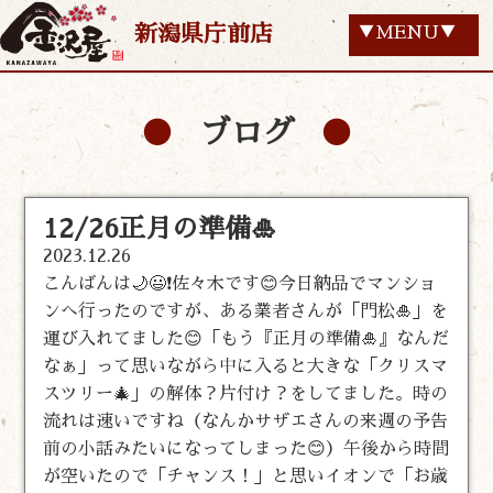
新潟県庁前店
▼MENU▼
ブログ
12/26正月の準備🎍
2023.12.26
こんばんは🌙😃❗佐々木です😊今日納品でマンショ
ンへ行ったのですが、ある業者さんが「門松🎍」を
運び入れてました😊「もう『正月の準備🎍』なんだ
なぁ」って思いながら中に入ると大きな「クリスマ
スツリー🎄」の解体？片付け？をしてました。時の
流れは速いですね（なんかサザエさんの来週の予告
前の小話みたいになってしまった😊）午後から時間
が空いたので「チャンス！」と思いイオンで「お歳