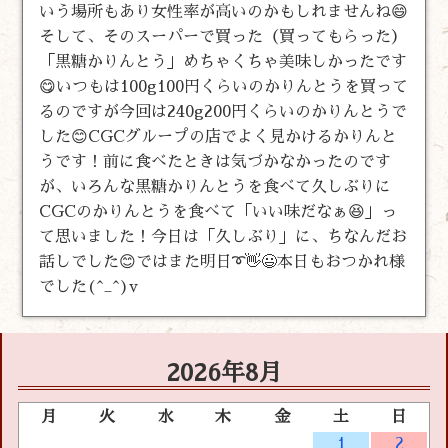
いう場所もあり女性率が高いのかもしれませんね😄
そして、そのスーパーで買った（買ってもらった）
「黒糖かりんとう」めちゃくちゃ美味しかったです
😋いつもは100g100円くらいのかりんとうを買って
るのですが今回は240g200円くらいのかりんとうで
した😊CGCグループの店でよく見かけるかりんと
うです！前に食べたときは気づかなかったのです
が、いろんな黒糖かりんとうを食べて久しぶりに
CGCのかりんとうを食べて「いい味だなぁ😆」っ
て思いました！今日は「久しぶり」に、ちなんだお
話しでした😊ではまた明日➰👋😃本日もおつかれ様
でした(^_^)v
2026年8月
月
火
水
木
金
土
日
1
2