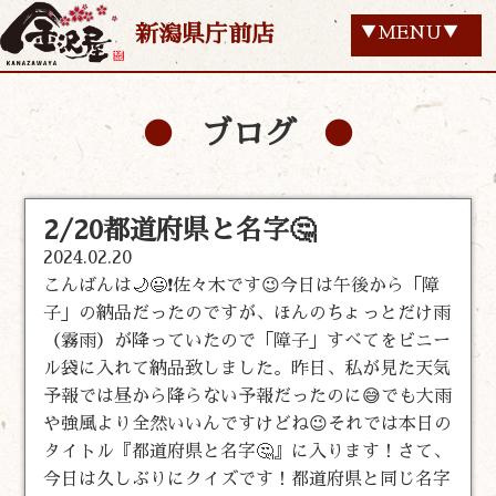
新潟県庁前店
▼MENU▼
ブログ
2/20都道府県と名字🤔
2024.02.20
こんばんは🌙😃❗佐々木です😉今日は午後から「障
子」の納品だったのですが、ほんのちょっとだけ雨
（霧雨）が降っていたので「障子」すべてをビニー
ル袋に入れて納品致しました。昨日、私が見た天気
予報では昼から降らない予報だったのに😅でも大雨
や強風より全然いいんですけどね😉それでは本日の
タイトル『都道府県と名字🤔』に入ります！さて、
今日は久しぶりにクイズです！都道府県と同じ名字