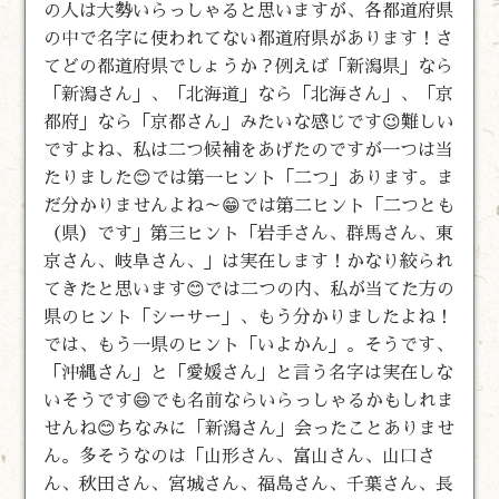
の人は大勢いらっしゃると思いますが、各都道府県
の中で名字に使われてない都道府県があります！さ
てどの都道府県でしょうか？例えば「新潟県」なら
「新潟さん」、「北海道」なら「北海さん」、「京
都府」なら「京都さん」みたいな感じです😉難しい
ですよね、私は二つ候補をあげたのですが一つは当
たりました😊では第一ヒント「二つ」あります。ま
だ分かりませんよね～😁では第二ヒント「二つとも
（県）です」第三ヒント「岩手さん、群馬さん、東
京さん、岐阜さん、」は実在します！かなり絞られ
てきたと思います😊では二つの内、私が当てた方の
県のヒント「シーサー」、もう分かりましたよね！
では、もう一県のヒント「いよかん」。そうです、
「沖縄さん」と「愛媛さん」と言う名字は実在しな
いそうです😄でも名前ならいらっしゃるかもしれま
せんね😊ちなみに「新潟さん」会ったことありませ
ん。多そうなのは「山形さん、富山さん、山口さ
ん、秋田さん、宮城さん、福島さん、千葉さん、長