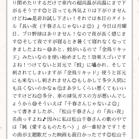
り閉めたりするだけで車内の超高温が高温にまで下
がるそうです😊と言っても外気よりは下がりません
けどね🚗是非お試し下さい！それでは本日のタイト
ル『長い夜（千春さんじゃないよ😉）』今日は月曜
日、プロ野球はありません！なので夜が長く感じま
す😊そして夜ですが寝るとき暑くて寝れなくなって
きましたよね～😅あと、蚊がいるので「金鳥リキッ
ド」みたいなのを使い始めました！効果スゴいです
よね！つけてないと耳元で「蚊」に囁かれ、そして
刺されてしまいますが「金鳥リキッド」使うと耳元
にも来ないし刺されません😊もしかして多少人間に
も良くないのかなぁ🤔まあ少しくらい悪くてもいい
ですけどね😊多分、車の排気ガスの方が悪いんでし
ょうから😅そういえば「千春さんじゃないよ😉」
って書きましたが、「松山千春さん」の「長い夜」
名曲っすよね🎵因みに私は松山千春さんの歌の中で
は「純（愛するものたちへ）」が一番好きです！そ
の曲が主題歌だった映画も面白かったです😊松山千