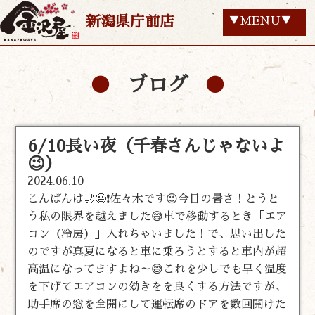
新潟県庁前店
▼MENU▼
ブログ
6/10長い夜（千春さんじゃないよ
😉）
2024.06.10
こんばんは🌙😃❗佐々木です😉今日の暑さ！とうと
う私の限界を越えました😅車で移動するとき「エア
コン（冷房）」入れちゃいました！で、思い出した
のですが真夏になると車に乗ろうとすると車内が超
高温になってますよね～😅これを少しでも早く温度
を下げてエアコンの効きをを良くする方法ですが、
助手席の窓を全開にして運転席のドアを数回開けた