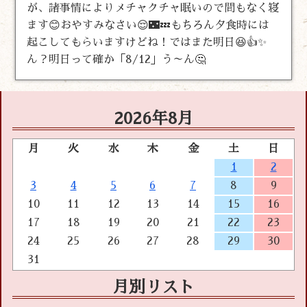
が、諸事情によりメチャクチャ眠いので間もなく寝
ます😊おやすみなさい😌🌃💤もちろん夕食時には
起こしてもらいますけどね！ではまた明日😆👍✨
ん？明日って確か「8/12」う～ん🤔
2026年8月
月
火
水
木
金
土
日
1
2
3
4
5
6
7
8
9
10
11
12
13
14
15
16
17
18
19
20
21
22
23
24
25
26
27
28
29
30
31
月別リスト