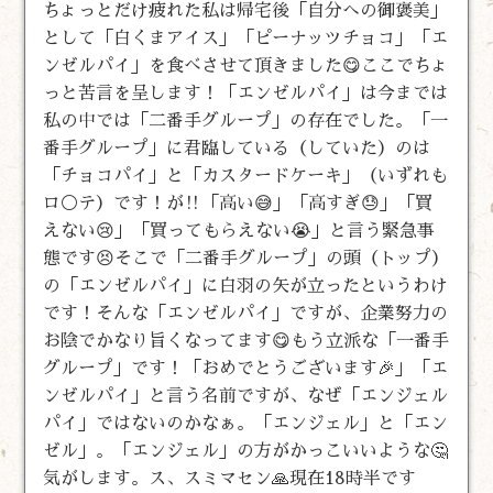
ちょっとだけ疲れた私は帰宅後「自分への御褒美」
として「白くまアイス」「ピーナッツチョコ」「エ
ンゼルパイ」を食べさせて頂きました😋ここでちょ
っと苦言を呈します！「エンゼルパイ」は今までは
私の中では「二番手グループ」の存在でした。「一
番手グループ」に君臨している（していた）のは
「チョコパイ」と「カスタードケーキ」（いずれも
ロ⚪テ）です！が‼️「高い😅」「高すぎ😓」「買
えない😢」「買ってもらえない😭」と言う緊急事
態です😣そこで「二番手グループ」の頭（トップ）
の「エンゼルパイ」に白羽の矢が立ったというわけ
です！そんな「エンゼルパイ」ですが、企業努力の
お陰でかなり旨くなってます😋もう立派な「一番手
グループ」です！「おめでとうございます🎉」「エ
ンゼルパイ」と言う名前ですが、なぜ「エンジェル
パイ」ではないのかなぁ。「エンジェル」と「エン
ゼル」。「エンジェル」の方がかっこいいような🤔
気がします。ス、スミマセン🙏現在18時半です