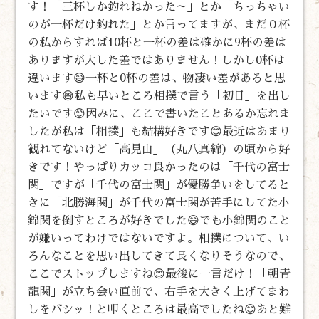
す！「三杯しか釣れねかった～」とか「ちっちゃい
のが一杯だけ釣れた」とか言ってますが、まだ０杯
の私からすれば10杯と一杯の差は確かに9杯の差は
ありますが大した差ではありません！しかし0杯は
違います😅一杯と0杯の差は、物凄い差があると思
います😅私も早いところ相撲で言う「初日」を出し
たいです😊因みに、ここで書いたことあるか忘れま
したが私は「相撲」も結構好きです😊最近はあまり
観れてないけど「高見山」（丸八真綿）の頃から好
きです！やっぱりカッコ良かったのは「千代の富士
関」ですが「千代の富士関」が優勝争いをしてると
きに「北勝海関」が千代の富士関が苦手にしてた小
錦関を倒すところが好きでした😄でも小錦関のこと
が嫌いってわけではないですよ。相撲について、い
ろんなことを思い出してきて長くなりそうなので、
ここでストップしますね😊最後に一言だけ！「朝青
龍関」が立ち会い直前で、右手を大きく上げてまわ
しをバシッ！と叩くところは最高でしたね😊あと難