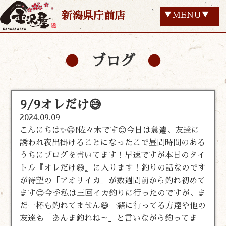
新潟県庁前店
▼MENU▼
ブログ
9/9オレだけ😅
2024.09.09
こんにちは✨😃❗佐々木です😊今日は急遽、友達に
誘われ夜出掛けることになったこで昼間時間のある
うちにブログを書いてます！早速ですが本日のタイ
トル『オレだけ😅』に入ります！釣りの話なのです
が待望の「アオリイカ」が数週間前から釣れ初めて
ます😊今季私は三回イカ釣りに行ったのですが、ま
だ一杯も釣れてません😅一緒に行ってる方達や他の
友達も「あんま釣れね～」と言いながら釣ってま