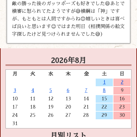
敵の勝った後のガッツポーズも好きでした😄あとで
横審に怒られてたようですが😅横綱は「神」です
が、もともとは人間ですからね😊嬉しいときは喜べ
ば良いと思います😉ではまた明日（相撲関係の絵文
字探したけど見つけられませんでした😅）
2026年8月
月
火
水
木
金
土
日
1
2
3
4
5
6
7
8
9
10
11
12
13
14
15
16
17
18
19
20
21
22
23
24
25
26
27
28
29
30
31
月別リスト