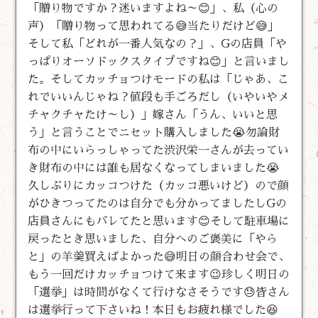
「贈り物ですか？迷いますよね～😊」、私（心の
声）「贈り物って思われてる😅当たりだけど😅」
そして私「どれが一番人気なの？」、Gの店員「や
っぱりオーソドックスタイプですね😊」と言いまし
た。そしてカッチョつけモードの私は「じゃあ、こ
れでいいんじゃね？値段も手ごろだし（いやいやメ
チャクチャたけ～し）」嫁さん「うん、いいと思
う」と言うことでニセット購入しました😭勿論財
布の中にいらっしゃってた渋沢栄一さんが去ってい
き財布の中には誰も居なくなってしまいました😭
久しぶりにカッコつけた（カッコ悪いけど）ので顔
がひきつってたのは自分でも分かってましたしGの
店員さんにもバレてたと思います😊そして駐車場に
戻ったとき思いました、自分へのご褒美に「やら
と」の羊羮買えばよかった😅明日の顔合わせ会で、
もう一回だけカッチョつけて来ます😉珍しく明日の
「選挙」は時間がなくて行けなさそうです😓皆さん
は選挙行って下さいね！本日もお疲れ様でした😆