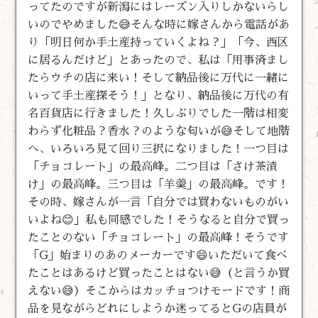
ってたのですが新潟にはレーズン入りしかないらし
いのでやめました😅そんな時に嫁さんから電話があ
り「明日何か手土産持っていくよね？」「今、西区
に居るんだけど」とあったので、私は「用事済まし
たらウチの店に来い！そして納品後に万代に一緒に
いって手土産探そう！」となり、納品後に万代の有
名百貨店に行きました！久しぶりでした一階は相変
わらず化粧品？香水？のような匂いが😅そして地階
へ、いろいろ見て回り三択になりました！一つ目は
「チョコレート」の最高峰。二つ目は「さけ茶漬
け」の最高峰。三つ目は「羊羮」の最高峰。です！
その時、嫁さんが一言「自分では買わないものがい
いよね😊」私も同感でした！そうなると自分で買っ
たことのない「チョコレート」の最高峰！そうです
「G」始まりのあのメーカーです😄いただいて食べ
たことはあるけど買ったことはない😅（と言うか買
えない😅）そこからはカッチョつけモードです！商
品を見ながらどれにしようか迷ってるとGの店員が