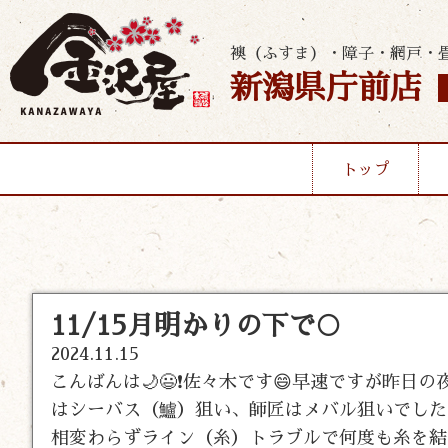
襖（ふすま）・障子・網戸・
新潟県庁前店
トップ
11/15月明かりの下で🌕
2024.11.15
こんばんは🌙😃❗佐々木です😄早速ですが昨
はシーバス（鱸）狙い、師匠はメバル狙いでした
相変わらずライン（糸）トラブルで何度も糸を結