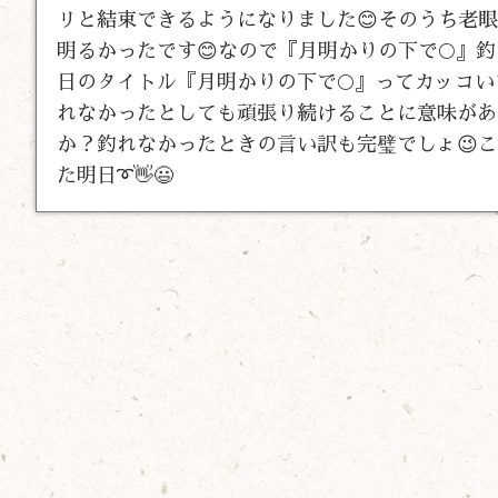
リと結束できるようになりました😊そのうち老
明るかったです😊なので『月明かりの下で🌕
日のタイトル『月明かりの下で🌕』ってカッコ
れなかったとしても頑張り続けることに意味があ
か？釣れなかったときの言い訳も完璧でしょ😉
た明日➰👋😃