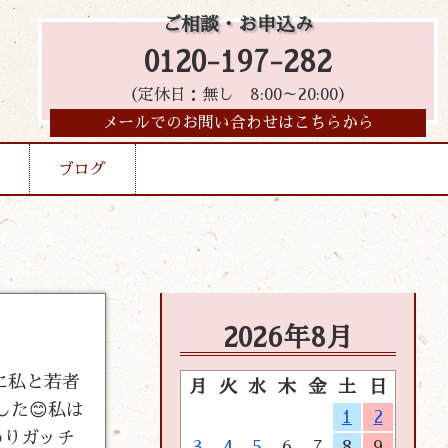
ご相談・お申込み
0120-197-282
（定休日：無し 8:00～20:00）
メールでのお問い合わせはこちらから
ブログ
2026年8月
に私と若者
月
火
水
木
金
土
日
た😊私は
1
2
わりガッチ
3
4
5
6
7
8
9