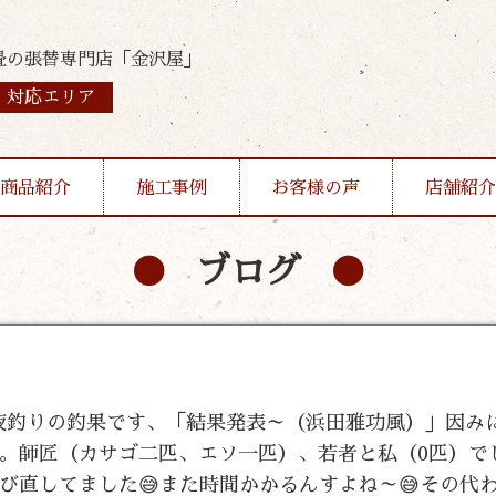
畳の張替専門店「金沢屋」
対応エリア
商品紹介
施工事例
お客様の声
店舗紹介
ブログ
日の夜釣りの釣果です、「結果発表～（浜田雅功風）」因み
。師匠（カサゴ二匹、エソ一匹）、若者と私（0匹）でし
び直してました😅また時間かかるんすよね～😅その代