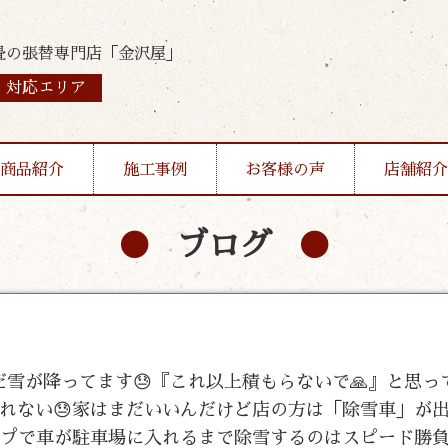
畳の張替専門店「金沢屋」
対応エリア
商品紹介
施工事例
お客様の声
店舗紹介
ブログ
がまだ雪が降ってます😓『これ以上積もらないで🙏』と思
れない😓家はまだいいんだけど店の方は「除雪車」が
ップで車が駐車場に入れるまで除雪するのはスピード勝