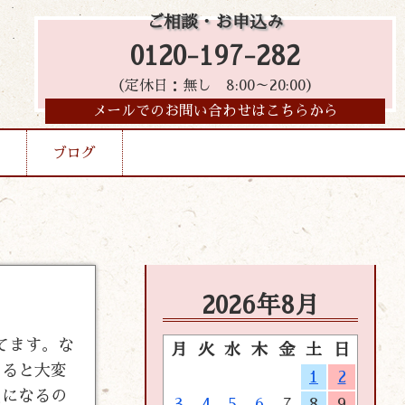
ご相談・お申込み
0120-197-282
（定休日：無し 8:00～20:00）
メールでのお問い合わせはこちらから
ブログ
2026年8月
ってます。な
月
火
水
木
金
土
日
出ると大変
1
2
負になるの
3
4
5
6
7
8
9