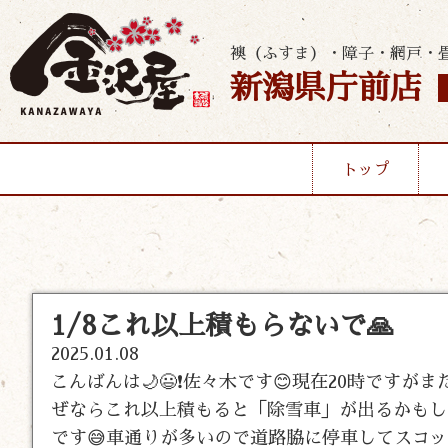
襖（ふすま）・障子・網戸・
新潟県庁前店
トップ
1/8これ以上積もらないで🙏
2025.01.08
こんばんは🌙😃❗佐々木です😊現在20時です
ぜならこれ以上積もると「除雪車」が出るかもし
です😅車通りが多いので道路脇に停車してスコ