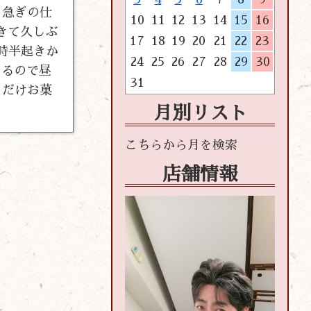
く急ぎの仕
10
11
12
13
14
15
16
きて久しぶ
17
18
19
20
21
22
23
時半起きか
24
25
26
27
28
29
30
あるので昼
31
とだけお菓
月別リスト
店舗情報