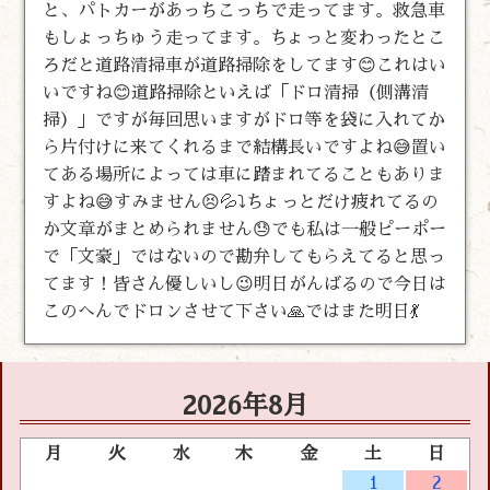
と、パトカーがあっちこっちで走ってます。救急車
もしょっちゅう走ってます。ちょっと変わったとこ
ろだと道路清掃車が道路掃除をしてます😊これはい
いですね😊道路掃除といえば「ドロ清掃（側溝清
掃）」ですが毎回思いますがドロ等を袋に入れてか
ら片付けに来てくれるまで結構長いですよね😅置い
てある場所によっては車に踏まれてることもありま
すよね😅すみません😣💦⤵️ちょっとだけ疲れてるの
か文章がまとめられません😓でも私は一般ピーポー
で「文豪」ではないので勘弁してもらえてると思っ
てます！皆さん優しいし😉明日がんばるので今日は
このへんでドロンさせて下さい🙏ではまた明日💃
2026年8月
月
火
水
木
金
土
日
1
2