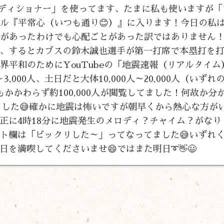
ディショナー」を使ってます、たまに私も使いますが「
ル『平常心（いつも通り😊）』に入ります！今日の私は
とがあったわけでも心配ごとがあった訳ではありません
、するとカブスの鈴木誠也選手が第一打席で本塁打を
世界平和のためにYouTubeの「地震速報（リアルタイ
,000人、土日だと大体10,000人～20,000人（いずれ
かかわらず約100,000人が閲覧してました！何故か分
越えてました😅確かに地震は怖いですが朝早くから熱心な方が
正に4時18分に地震発生のメロディ？チャイム？がなり
ト欄は「ビックリした～」ってなってました😅いずれ
を満喫してくださいませ😄ではまた明日➰👋😃