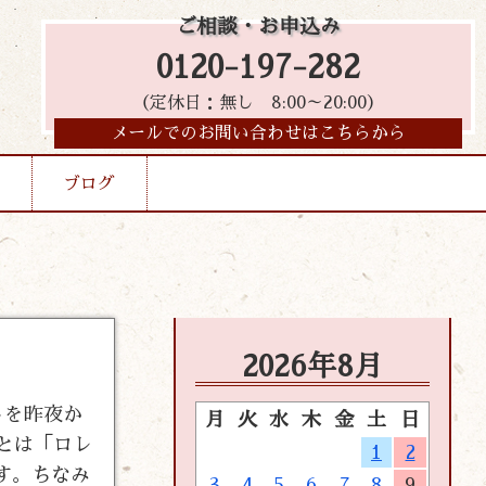
ご相談・お申込み
0120-197-282
（定休日：無し 8:00～20:00）
メールでのお問い合わせはこちらから
ブログ
2026年8月
トを昨夜か
月
火
水
木
金
土
日
とは「ロレ
1
2
す。ちなみ
3
4
5
6
7
8
9