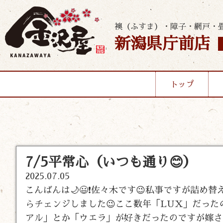
襖（ふすま）・障子・網戸・
新潟県庁前店
トップ
7/5平常心（いつも通り😊）
2025.07.05
こんばんは🌙😃❗佐々木です😉私事ですが詰
らチェンジしました😉ここ数年「LUX」だった
アル」とか「ウエラ」が好きだったのですが嫁さ