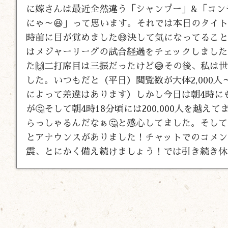
に嫁さんは最近全然違う「シャンプー」&「コン
にゃ～😆」って思います。それでは本日のタイト
時前に目が覚めました😅決して気になってるこ
はメジャーリーグの試合経過をチェックしました
た🙌二打席目は三振だったけど😅その後、私は
した。いつもだと（平日）閲覧数が大体2,000人～3
によって差違はあります）しかし今日は朝4時にも
が🤔そして朝4時18分頃には200,000人を
らっしゃるんだなぁ🤔と感心してました。そして
とアナウンスがありました！チャットでのコメン
震、とにかく備え続けましょう！では引き続き休日