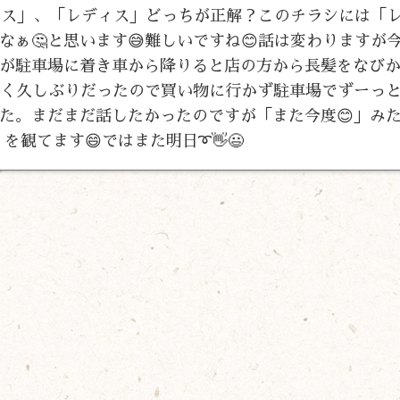
ィース」、「レディス」どっちが正解？このチラシには「
ぁ🤔と思います😅難しいですね😊話は変わりますが
が駐車場に着き車から降りると店の方から長髪をなび
」凄く久しぶりだったので買い物に行かず駐車場でずーっ
た。まだまだ話したかったのですが「また今度😊」み
観てます😄ではまた明日➰👋😃