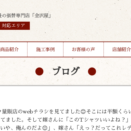
畳の張替専門店「金沢屋」
対応エリア
商品紹介
施工事例
お客様の声
店舗紹介
ブログ
ーツ量販店のwebチラシを見てました😊そこには半額くら
思ってました。そして嫁さんに「このTシャツいいよね？
「いや、俺んのだよ😊」、嫁さん「えっ？だってこれレ