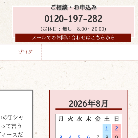
ご相談・お申込み
0120-197-282
（定休日：無し 8:00～20:00）
メールでのお問い合わせはこちらから
ブログ
2026年8月
いのTシャ
月
火
水
木
金
土
日
」って言う
1
2
ディースだ
3
4
5
6
7
8
9