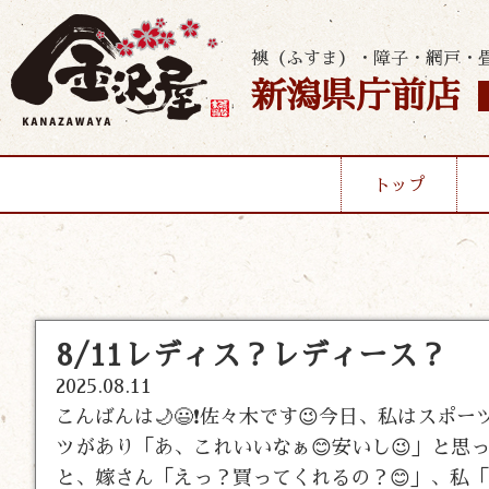
襖（ふすま）・障子・網戸・
新潟県庁前店
トップ
8/11レディス？レディース？
2025.08.11
こんばんは🌙😃❗佐々木です😉今日、私はスポ
ツがあり「あ、これいいなぁ😊安いし😉」と
と、嫁さん「えっ？買ってくれるの？😊」、私