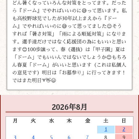
どん暑くなっていろんな対策をとってます。だった
ら『ドーム』でやればいいのに😅って思います。私
も高校野球児でしたが30年以上まえから『ドー
ム』でやればいいのに😅って思ってました😉そう
すれば「暑さ対策」「雨による順延対策」になりま
す。選手達だけではなく応援団の為にもいいと思い
ます😊100歩譲って、春（選抜）は「甲子園」夏は
「ドーム」でもいいんではないでしょうか😊もちろ
ん春夏「ドーム」がいいと思います（これは私個人
の意見です）明日は「お墓参り」に行ってきます！
ではまた明日➰👋😃
2026年8月
月
火
水
木
金
土
日
1
2
3
4
5
6
7
8
9