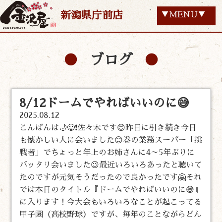
新潟県庁前店
▼MENU▼
ブログ
8/12ドームでやればいいのに😅
2025.08.12
こんばんは🌙😃❗佐々木です😊昨日に引き続き今日
も懐かしい人に会いました😊巻の業務スーパー「挑
戦者」でちょっと年上のお姉さんに4～5年ぶりに
バッタリ会いました😉最近いろいろあったと聴いて
たのですが元気そうだったので良かったです🤗それ
では本日のタイトル『ドームでやればいいのに😅』
に入ります！今大会もいろいろなことが起こってる
甲子園（高校野球）ですが、毎年のことながらどん