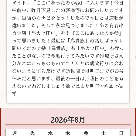
タイトル『ここにあったのか😊』に入ります！今日
午前中、昨日下見したお客様宅にお伺いしたのです
が、当店からナビをセットしたので昨日とは道順が
違いました。そして私は見つけました！あの有名串
カツ店「串カツ田中」を！『ここにあったのか😊』
って思いました！最近は「鳥貴族」の話しばっかり
聞いてたので😅「鳥貴族」も「串カツ田中」も行っ
たことがないので今度行ってみたいです😊場所さえ
分かればこっちのものです！あとは親父狩りに会わ
ないようにするだけです😉世間では明日までがお盆
休みだと思います、最後の一日は月曜日のことを考
えないで過ごしましょう😅ではまた明日➰👋😃🍺🍶
🍸
2026年8月
月
火
水
木
金
土
日