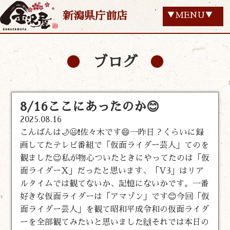
新潟県庁前店
▼MENU▼
ブログ
8/16ここにあったのか😊
2025.08.16
こんばんは🌙😃❗佐々木です😄一昨日？くらいに録
画してたテレビ番組で「仮面ライダー芸人」てのを
観ました😉私が物心ついたときにやってたのは「仮
面ライダーX」だったと思います、「V3」はリア
ルタイムでは観てないか、記憶にないかです。一番
好きな仮面ライダーは「アマゾン」です😊今回「仮
面ライダー芸人」を観て昭和平成令和の仮面ライダ
ーを全部観てみたいと思いました🙌それでは本日の