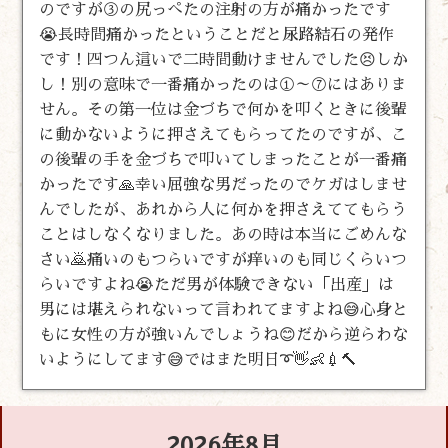
のですが③の尻っぺたの注射の方が痛かったです
😭長時間痛かったということだと尿路結石の発作
です！四つん這いで二時間動けませんでした😣しか
し！別の意味で一番痛かったのは①～⑦にはありま
せん。その第一位は金づちで何かを叩くときに後輩
に動かないように押さえてもらってたのですが、こ
の後輩の手を金づちで叩いてしまったことが一番痛
かったです🙏幸い屈強な男だったのでケガはしませ
んでしたが、あれから人に何かを押さえててもらう
ことはしなくなりました。あの時は本当にごめんな
さい🙇痛いのもつらいですが痒いのも同じくらいつ
らいですよね😭ただ男が体験できない「出産」は
男には堪えられないって言われてますよね😅心身と
もに女性の方が強いんでしょうね😊だから逆らわな
いようにしてます😅ではまた明日➰👋👶💉🔨
2026年8月