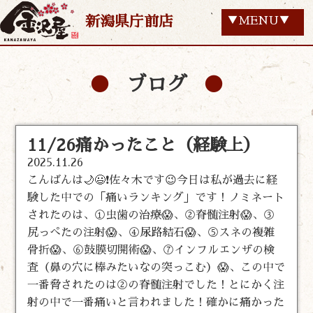
新潟県庁前店
▼MENU▼
ブログ
11/26痛かったこと（経験上）
2025.11.26
こんばんは🌙😃❗佐々木です😉今日は私が過去に経
験した中での「痛いランキング」です！ノミネート
されたのは、①虫歯の治療😱、②脊髄注射😱、③
尻っぺたの注射😱、④尿路結石😱、⑤スネの複雑
骨折😱、⑥鼓膜切開術😱、⑦インフルエンザの検
査（鼻の穴に棒みたいなの突っこむ）😱、この中で
一番脅されたのは②の脊髄注射でした！とにかく注
射の中で一番痛いと言われました！確かに痛かった