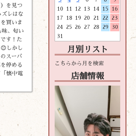
き）を見つ
10
11
12
13
14
15
16
ハズレはな
17
18
19
20
21
22
23
」を買いま
24
25
26
27
28
29
30
も味、匂い
31
クです！た
😊しかし
月別リスト
このスーパ
車を停める
て「懐中電
店舗情報