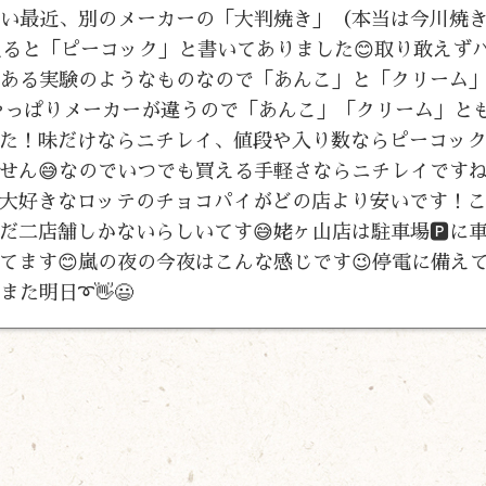
つい最近、別のメーカーの「大判焼き」（本当は今川焼
見ると「ピーコック」と書いてありました😊取り敢えず
でもある実験のようなものなので「あんこ」と「クリーム
やっぱりメーカーが違うので「あんこ」「クリーム」と
た！味だけならニチレイ、値段や入り数ならピーコッ
せん😅なのでいつでも買える手軽さならニチレイですね
大好きなロッテのチョコパイがどの店より安いです！
二店舗しかないらしいてす😅姥ヶ山店は駐車場🅿️に
てます😊嵐の夜の今夜はこんな感じです😉停電に備え
た明日➰👋😃