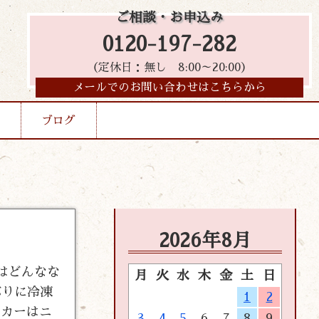
ご相談・お申込み
0120-197-282
（定休日：無し 8:00～20:00）
メールでのお問い合わせはこちらから
ブログ
2026年8月
日はどんなな
月
火
水
木
金
土
日
ぶりに冷凍
1
2
ーカーはニ
3
4
5
6
7
8
9