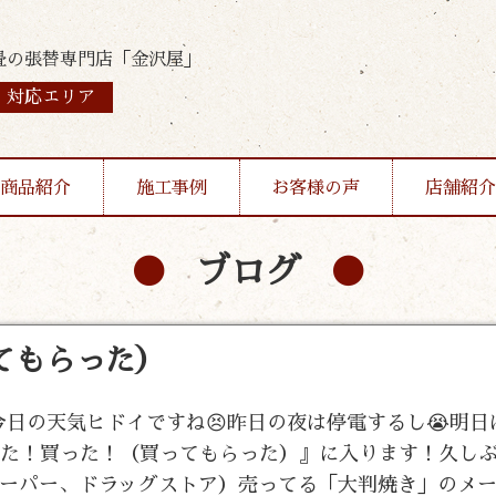
畳の張替専門店「金沢屋」
対応エリア
商品紹介
施工事例
お客様の声
店舗紹介
ブログ
ってもらった）
！今日の天気ヒドイですね😣昨日の夜は停電するし😭明
けた！買った！（買ってもらった）』に入ります！久し
ーパー、ドラッグストア）売ってる「大判焼き」のメ