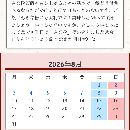
きな粉ご飯を召し上がるときの基本です😄どうせ食
べるならただかけるだけではもったいないです、ご
飯にもきな粉にも失礼です！美味しさMaxで頂き
ましょう！いーじゃないですか、少しくらい太った
って😉でも昨日で「きな粉」使いきりました😣今
日からどうしよう😭ではまた明日➰👋😃
2026年8月
月
火
水
木
金
土
日
1
2
3
4
5
6
7
8
9
10
11
12
13
14
15
16
17
18
19
20
21
22
23
24
25
26
27
28
29
30
31