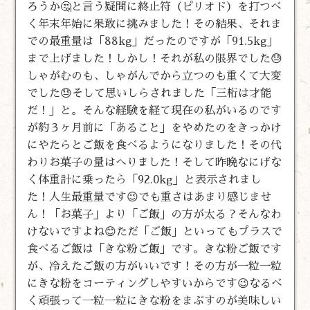
ろうか🤔と言う疑問に終止符（ピリオド）を打つべ
く年末年始に果敢に挑みました！その結果、それま
での最重量は「88kg」だったのですが「91.5kg」
まで上げました！しかし！それが私の限界でした😓
しゃがむのも、しゃがんでから立つのも重くて大変
でした😓そして思いしらされました「三桁は才能
だ！」と。そんな経験を経て現在の私がいるのです
が約３ヶ月前に「あること」をやめたのをきっかけ
にやたらとご飯を食べるようになりました！その代
わりお菓子の量はへりました！そして昨晩なにげな
く体重計に乗ったら「92.0kg」と表示されまし
た！人生最重量です😉でも重さはあまり感じませ
ん！「お菓子」より「ご飯」の方が太る？そんなわ
けないですよね😊ただ「ご飯」といってもプラスで
食べるご飯は「きな粉ご飯」です。きな粉ご飯です
が、冷えたご飯の方がいいです！その方が一粒一粒
にきな粉をコーティングしやすいからです😉なるべ
く頑張って一粒一粒にきな粉をまぶすのが美味しい