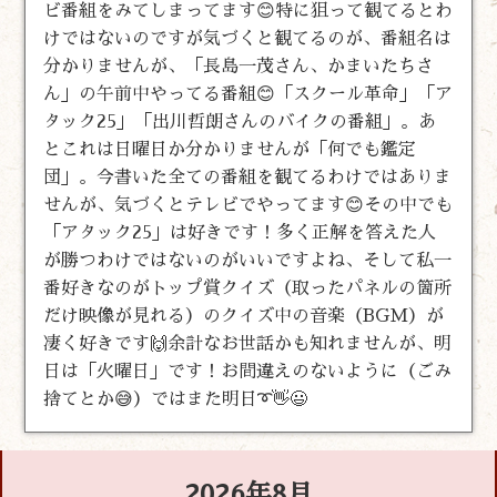
ビ番組をみてしまってます😊特に狙って観てるとわ
けではないのですが気づくと観てるのが、番組名は
分かりませんが、「長島一茂さん、かまいたちさ
ん」の午前中やってる番組😊「スクール革命」「ア
タック25」「出川哲朗さんのバイクの番組」。あ
とこれは日曜日か分かりませんが「何でも鑑定
団」。今書いた全ての番組を観てるわけではありま
せんが、気づくとテレビでやってます😊その中でも
「アタック25」は好きです！多く正解を答えた人
が勝つわけではないのがいいですよね、そして私一
番好きなのがトップ賞クイズ（取ったパネルの箇所
だけ映像が見れる）のクイズ中の音楽（BGM）が
凄く好きです🙌余計なお世話かも知れませんが、明
日は「火曜日」です！お間違えのないように（ごみ
捨てとか😅）ではまた明日➰👋😃
2026年8月