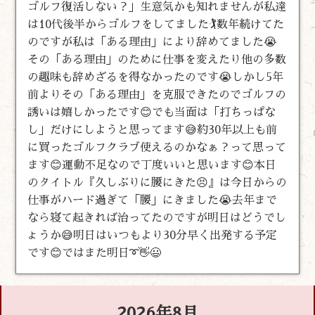
ゴルフ復活しない？」生意気かも知れませんが私達
は10代後半からゴルフをしてました🏌️数年続けてた
のですが私は「ある理由」により辞めてました😭
その「ある理由」のために仕事を変えたり他の多数
の趣味も辞めざるを得なかったのです😭しかし5年
前よりその「ある理由」を克服できたのでゴルフの
誘いは嬉しかったです😊でも当面は「打ちっぱな
し」だけにしようと思ってます😅約30年以上も前
に買ったゴルフクラブ使えるのかなぁ？って思って
ます😊運動不足なので丁度いいと思います😊本日
のタイトル『久しぶりに腰にきた😣』は今日からの
仕事がハード過ぎて「腰」にきました😭去年まで
なら寝て起きれば治ってたのですが明日はどうでし
ょうか😅明日はいつもより30分早く出発する予定
です😊ではまた明日➰👋😃
2026年8月