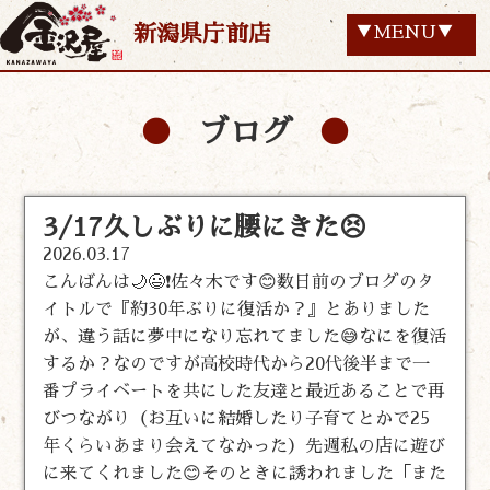
新潟県庁前店
▼MENU▼
ブログ
3/17久しぶりに腰にきた😣
2026.03.17
こんばんは🌙😃❗佐々木です😊数日前のブログのタ
イトルで『約30年ぶりに復活か？』とありました
が、違う話に夢中になり忘れてました😅なにを復活
するか？なのですが高校時代から20代後半まで一
番プライベートを共にした友達と最近あることで再
びつながり（お互いに結婚したり子育てとかで25
年くらいあまり会えてなかった）先週私の店に遊び
に来てくれました😊そのときに誘われました「また