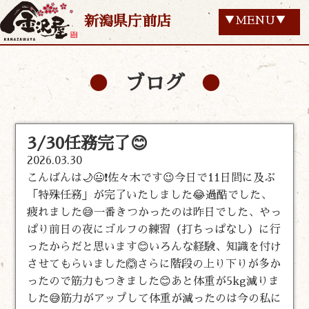
新潟県庁前店
▼MENU▼
ブログ
3/30任務完了😊
2026.03.30
こんばんは🌙😃❗佐々木です😉今日で11日間に及ぶ
「特殊任務」が完了いたしました😂過酷でした、
疲れました😅一番きつかったのは昨日でした、やっ
ぱり前日の夜にゴルフの練習（打ちっぱなし）に行
ったからだと思います😊いろんな経験、知識を付け
させてもらいました🙆さらに階段の上り下りが多か
ったので筋力もつきました😊あと体重が5kg減りま
した😅筋力がアップして体重が減ったのは今の私に