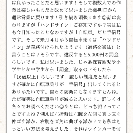
は良かったことだと思います！そして複数人での作
業は楽しいものだと改めて思いました😂明日から
通常営業に戻ります！引き続き頑張ります😊話は変
わりますが「ハンドサイン」ご存知ですか？実は私
も今日知ったことなのですが「自転車」だと手信号
です。そして来月４月から自転車乗りは「ハンドサ
イン」が義務付けられたようです（道路交通法）と
言うことは？そうです、違反すると5,000円の罰金
らしいです。私は思いました、じゃあ保育園児や小
学生とか中学生から「罰金」取るの？そしたら
「16歳以上」らしいです。厳しい制度だと思いま
すが確かに自転車乗りが「手信号」出してくれると
ありがたいです。自らの防衛にもなりますもんね。
ただ確実に自転車乗りが減ると思います。詳しくは
各々でお調べください😊あとは、どっち派？ってこ
とですよね？例えば左折時は左腕を左側に真っ直ぐ
伸ばす派か、右腕を直角に曲げる派か？でも私はも
っといい方法を考えました！それはウインカーを付