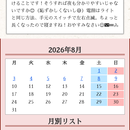
けることです！そうすれば夜も分かりやすいじゃな
いですか😊（恥ずかしくないし😅）電源はライト
と同じ方法、手元のスイッチで左右点滅。ちょっと
長くなったので寝ますね！おやすみなさい😌🌃💤🚴
2026年8月
月
火
水
木
金
土
日
1
2
3
4
5
6
7
8
9
10
11
12
13
14
15
16
17
18
19
20
21
22
23
24
25
26
27
28
29
30
31
月別リスト