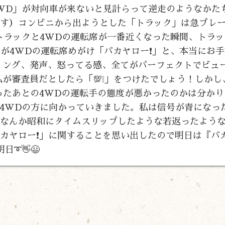
WD」が対向車が来ないと見計らって逆走のようなかた
です）コンビニから出ようとした「トラック」は急ブレ
トラックと4WDの運転席が一番近くなった瞬間、トラ
）が4WDの運転席めがけ「バカヤロー❗」と、本当にお
ミング、発声、怒ってる感、全てがパーフェクトでビュ
が審査員だとしたら「💯❕」をつけたでしょう！しかし
言ったあとの4WDの運転手の態度が悪かったのかは分か
4WDの方に向かっていきました。私は信号が青になっ
なんか昭和にタイムスリップしたような若返ったよう
バカヤロー❗」に関することを思い出したので明日は『バ
日➰👋😃