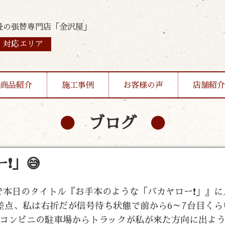
畳の張替専門店「金沢屋」
対応エリア
商品紹介
施工事例
お客様の声
店舗紹介
ブログ
❗」😅
なしで本日のタイトル『お手本のような「バカヤロー❗」』
差点、私は右折だが信号待ち状態で前から6～7台目くら
コンビニの駐車場からトラックが私が来た方向に出よ