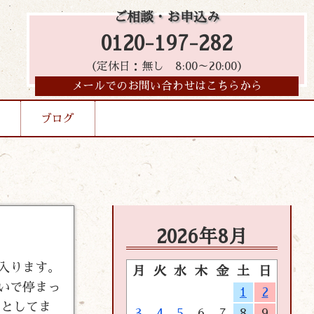
ご相談・お申込み
0120-197-282
（定休日：無し 8:00～20:00）
メールでのお問い合わせはこちらから
ブログ
2026年8月
に入ります。
月
火
水
木
金
土
日
いで停まっ
1
2
うとしてま
3
4
5
6
7
8
9