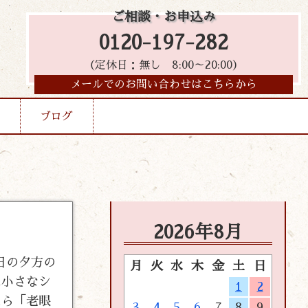
ご相談・お申込み
0120-197-282
（定休日：無し 8:00～20:00）
メールでのお問い合わせはこちらから
ブログ
2026年8月
日の夕方の
月
火
水
木
金
土
日
に小さなシ
1
2
たら「老眼
3
4
5
6
7
8
9