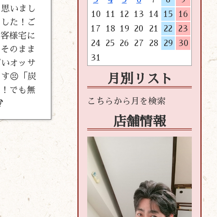
て思いまし
10
11
12
13
14
15
16
ました！ご
17
18
19
20
21
22
23
お客様宅に
24
25
26
27
28
29
30
そのまま
31
ぽいオッサ
す😣「炭
月別リスト
り！でも無

店舗情報