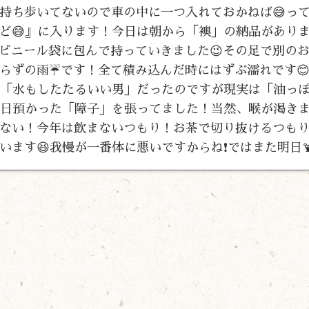
持ち歩いてないので車の中に一つ入れておかねば😅っ
ど😅』に入ります！今日は朝から「襖」の納品があり
ビニール袋に包んで持っていきました😉その足で別の
らずの雨☔です！全て積み込んだ時にはずぶ濡れです
は「水もしたたるいい男」だったのですが現実は「油っ
昨日預かった「障子」を張ってました！当然、喉が渇きま
てない！今年は飲まないつもり！お茶で切り抜けるつも
ます😆我慢が一番体に悪いですからね❗ではまた明日