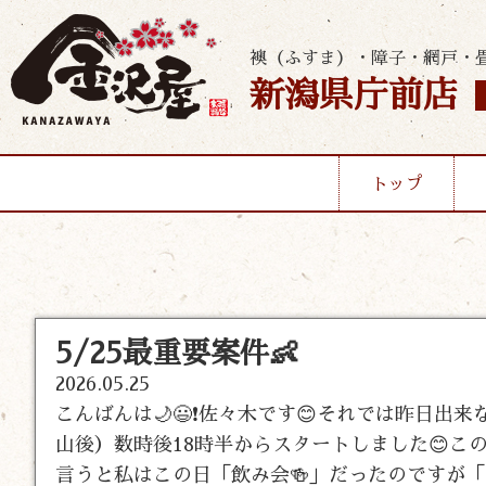
襖（ふすま）・障子・網戸・
新潟県庁前店
トップ
5/25最重要案件👶
2026.05.25
こんばんは🌙😃❗佐々木です😊それでは昨日
山後）数時後18時半からスタートしました😊
言うと私はこの日「飲み会🍻」だったのですが