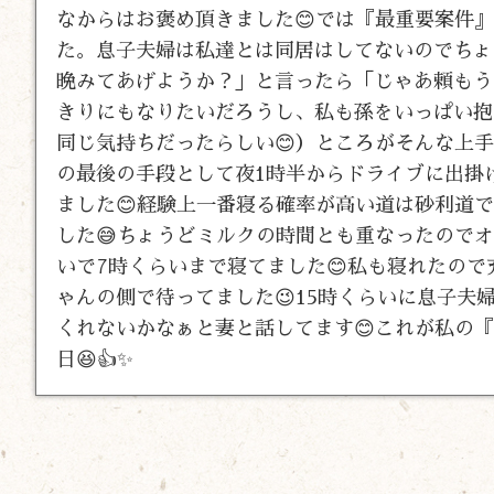
なからはお褒め頂きました😊では『最重要案件
た。息子夫婦は私達とは同居はしてないのでちょ
晩みてあげようか？」と言ったら「じゃあ頼もう
きりにもなりたいだろうし、私も孫をいっぱい抱
同じ気持ちだったらしい😊）ところがそんな上手
の最後の手段として夜1時半からドライブに出掛
ました😊経験上一番寝る確率が高い道は砂利道
した😅ちょうどミルクの時間とも重なったのでオ
いで7時くらいまで寝てました😊私も寝れたの
ゃんの側で待ってました😉15時くらいに息子夫
くれないかなぁと妻と話してます😊これが私の『
日😆👍✨