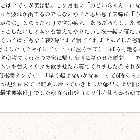
』とは？ですが実は私、１ヶ月前に「おじいちゃん」に
っと疲れが出てるのではないか？と思い息子夫婦に「
かな😊」となったわけです😊疲れもあるだろうし、た
っこしたいしオムツも替えてやりたいし夜一緒に寝た
くいくはずもなく夜2時半まで寝てくれませんでした😆
けました（チャイルドシートに座らせて）しばらく走る
です😄寝てくれたので家に帰り布団に寝かせた瞬間！目
ムツを替えミルクを飲ませたら寝てくれました😊それが
で充電満タンです！「早く起きないかなぁ」って6時くら
婦が迎えに来て16時頃に帰っていきました😭早くまた泊
最重要案件』でした😉弥彦山登山より体力使うかも😅