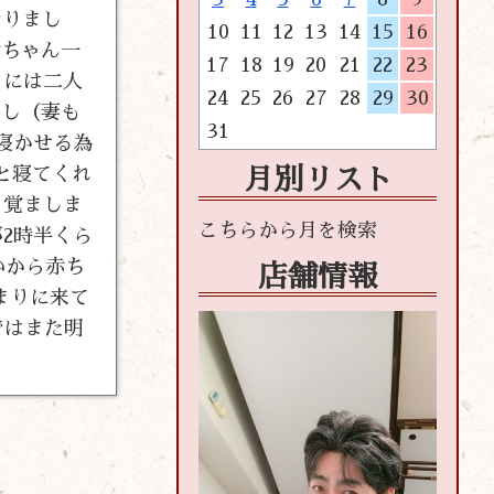
なりまし
10
11
12
13
14
15
16
赤ちゃん一
17
18
19
20
21
22
23
まには二人
24
25
26
27
28
29
30
いし（妻も
31
寝かせる為
と寝てくれ
月別リスト
を覚ましま
2時半くら
いから赤ち
店舗情報
まりに来て
ではまた明