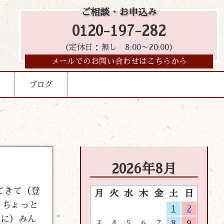
ご相談・お申込み
0120-197-282
（定休日：無し 8:00～20:00）
メールでのお問い合わせはこちらから
ブログ
2026年8月
てきて（登
月
火
水
木
金
土
日
！ちょっと
1
2
時に）みん
3
4
5
6
7
8
9