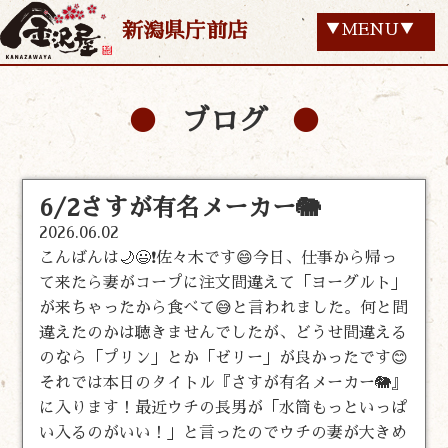
新潟県庁前店
▼MENU▼
ブログ
6/2さすが有名メーカー🐘
2026.06.02
こんばんは🌙😃❗佐々木です😄今日、仕事から帰っ
て来たら妻がコープに注文間違えて「ヨーグルト」
が来ちゃったから食べて😅と言われました。何と間
違えたのかは聴きませんでしたが、どうせ間違える
のなら「プリン」とか「ゼリー」が良かったです😊
それでは本日のタイトル『さすが有名メーカー🐘』
に入ります！最近ウチの長男が「水筒もっといっぱ
い入るのがいい！」と言ったのでウチの妻が大きめ