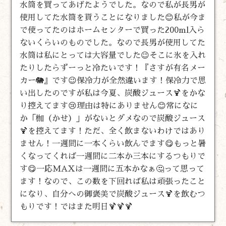
水筒を買ってあげたようでした。なので私が長男が
使用してた水筒を貰うことになりました😊私が今ま
で使ってたのはホームセンターで買った200ml入ら
ないくらいのものでした。なので長男が使用してた
水筒は私にとっては大容量でした😉そこに氷を入れ
たりしたらずーっと冷たいです！『さすが有名メー
カー🐘』です😉保冷力が全然違います！保冷力で思
い出したのですが私は今夏、炭酸ジュース🍹をかな
り控えてます😢理由は特にありません😊常になに
か「枷（かせ）」がないとダメなので炭酸ジュース
🍹を控えてます！ただ、全く飲まないわけではあり
ません！一週間に一本くらい飲んでます😋もっと暑
くなってくれば一週間に二本か三本にするつもりで
す😋一応MAXは一週間に五本かなぁ🤔って思って
ます！なので、この数を下回れば私は頑張ったこと
になり、自分への御褒美で炭酸ジュース🍹を飲むつ
もりです！ではまた明日🍹🍹🍹