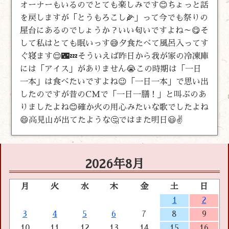
オーナーもいるのでとても楽しみです😊ちょっと話
を戻しますが「とうもろこし🌽」って今でも祭りの
屋台にあるのでしょうか？いい匂いですよね～😋そ
して私はとても眠いっす😅夕食たべて風呂入ってす
ぐ寝ます😌🌃💤そういえば昨日から我が家の冷凍庫
には「アイス」がありません😭この時期は「一日
一本」は食べたいですよね😉「一日一本」で思い出
したのですが昔のCMで「一日一膳！」と叫ぶのあ
りましたよね😊確か火の用心みたいな歌でしたよね
😄高見山が出てたような🤔ではまた明日😃✌️
2026年8月
月
火
水
木
金
土
日
1
2
3
4
5
6
7
8
9
10
11
12
13
14
15
16