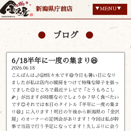
新潟県庁前店
▼MENU▼
ブログ
6/18半年に一度の集まり😆
2026.06.18
こんばんは🌙😃❗佐々木です😄今日も暑い日になり
ましたが私は店内の暖房をつけて特殊な障子を張っ
てました😉ところで最近テレビで「とうもろこし
🌽」が出ますが時期なのでしょうか？早く食べたい
です😊それでは本日のタイトル『半年に一度の集ま
り😄』に入ります！明日の午後から新潟県の「金沢
屋」のオーナーの定例会があります！今回は私が幹
事で当店で行う予定になってます！久しぶりに会う