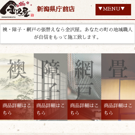
新潟県庁前店
▼MENU▼
襖・障子・網戸の張替えなら金沢屋。あなたの町の地域職人
が自信をもって施工致します。
商品詳細はこ
商品詳細はこ
商品詳細はこ
商品詳細はこ
ちら
ちら
ちら
ちら