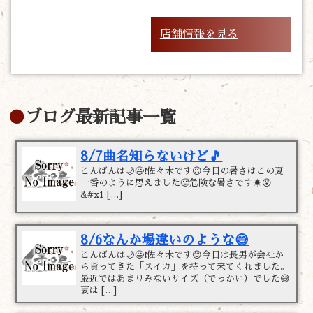
店舗情報を見る
ブログ最新記事一覧
8/7曲名知らないけど🎵
こんばんは🌙😃❗佐々木です😉今日の暑さはこの夏
一番のように思えました🥵危険な暑さです☀️😵
&#x1 […]
8/6なんか場違いのような😅
こんばんは🌙😃❗佐々木です😊今日は長男が会社か
ら貰ってきた「スイカ」を持って来てくれました。
最近ではあまりみないサイズ（でっかい）でした😅
妻は […]