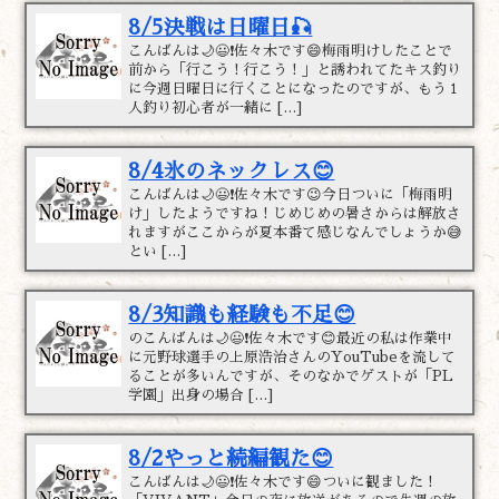
8/5決戦は日曜日🎣
こんばんは🌙😃❗佐々木です😄梅雨明けしたことで
前から「行こう！行こう！」と誘われてたキス釣り
に今週日曜日に行くことになったのですが、もう１
人釣り初心者が一緒に […]
8/4氷のネックレス😊
こんばんは🌙😃❗佐々木です😉今日ついに「梅雨明
け」したようですね！じめじめの暑さからは解放さ
れますがここからが夏本番て感じなんでしょうか😅
とい […]
8/3知識も経験も不足😊
のこんばんは🌙😃❗佐々木です😊最近の私は作業中
に元野球選手の上原浩治さんのYouTubeを流して
ることが多いんですが、そのなかでゲストが「PL
学園」出身の場合 […]
8/2やっと続編観た😊
こんばんは🌙😃❗佐々木です😄ついに観ました！