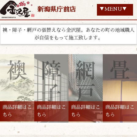
新潟県庁前店
▼MENU▼
襖・障子・網戸の張替えなら金沢屋。あなたの町の地域職人
が自信をもって施工致します。
商品詳細はこ
商品詳細はこ
商品詳細はこ
商品詳細はこ
ちら
ちら
ちら
ちら