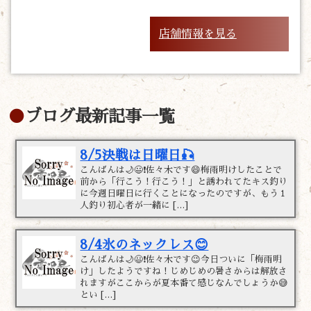
店舗情報を見る
ブログ最新記事一覧
8/5決戦は日曜日🎣
こんばんは🌙😃❗佐々木です😄梅雨明けしたことで
前から「行こう！行こう！」と誘われてたキス釣り
に今週日曜日に行くことになったのですが、もう１
人釣り初心者が一緒に […]
8/4氷のネックレス😊
こんばんは🌙😃❗佐々木です😉今日ついに「梅雨明
け」したようですね！じめじめの暑さからは解放さ
れますがここからが夏本番て感じなんでしょうか😅
とい […]