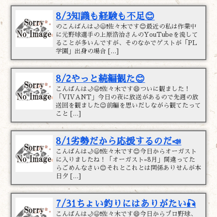
8/3知識も経験も不足😊
のこんばんは🌙😃❗佐々木です😊最近の私は作業中
に元野球選手の上原浩治さんのYouTubeを流して
ることが多いんですが、そのなかでゲストが「PL
学園」出身の場合 […]
8/2やっと続編観た😊
こんばんは🌙😃❗佐々木です😄ついに観ました！
「VIVANT」今日の夜に放送があるので先週の放
送回を観ました😉前編を思いだしながら観てたって
こと […]
8/1劣勢だから応援するのだ📣
こんばんは🌙😃❗佐々木です😊今日からオーガスト
に入りましたね！「オーガスト=8月」間違ってた
らごめんなさい😊それとこれとは関係ありせんが本
日夕 […]
7/31ちょい釣りにはありがたい🎣
こんばんは🌙😃❗佐々木です😄今日からプロ野球、