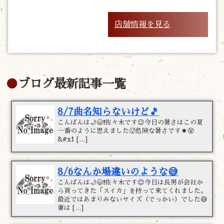
店舗情報を見る
ブログ最新記事一覧
8/7曲名知らないけど🎵
こんばんは🌙😃❗佐々木です😉今日の暑さはこの夏
一番のように思えました🥵危険な暑さです☀️😵
&#x1 […]
8/6なんか場違いのような😅
こんばんは🌙😃❗佐々木です😊今日は長男が会社か
ら貰ってきた「スイカ」を持って来てくれました。
最近ではあまりみないサイズ（でっかい）でした😅
妻は […]