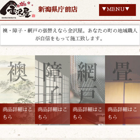
新潟県庁前店
▼MENU▼
襖・障子・網戸の張替えなら金沢屋。あなたの町の地域職人
が自信をもって施工致します。
商品詳細はこ
商品詳細はこ
商品詳細はこ
商品詳細はこ
ちら
ちら
ちら
ちら