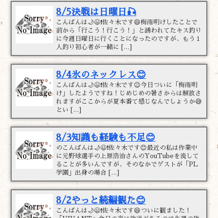
8/5決戦は日曜日🎣
こんばんは🌙😃❗佐々木です😄梅雨明けしたことで
前から「行こう！行こう！」と誘われてたキス釣り
に今週日曜日に行くことになったのですが、もう１
人釣り初心者が一緒に […]
8/4氷のネックレス😊
こんばんは🌙😃❗佐々木です😉今日ついに「梅雨明
け」したようですね！じめじめの暑さからは解放さ
れますがここからが夏本番て感じなんでしょうか😅
とい […]
8/3知識も経験も不足😊
のこんばんは🌙😃❗佐々木です😊最近の私は作業中
に元野球選手の上原浩治さんのYouTubeを流して
ることが多いんですが、そのなかでゲストが「PL
学園」出身の場合 […]
8/2やっと続編観た😊
こんばんは🌙😃❗佐々木です😄ついに観ました！