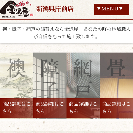
新潟県庁前店
▼MENU▼
襖・障子・網戸の張替えなら金沢屋。あなたの町の地域職人
が自信をもって施工致します。
商品詳細はこ
商品詳細はこ
商品詳細はこ
商品詳細はこ
ちら
ちら
ちら
ちら