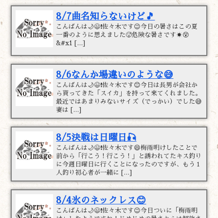
8/7曲名知らないけど🎵
こんばんは🌙😃❗佐々木です😉今日の暑さはこの夏
一番のように思えました🥵危険な暑さです☀️😵
&#x1 […]
8/6なんか場違いのような😅
こんばんは🌙😃❗佐々木です😊今日は長男が会社か
ら貰ってきた「スイカ」を持って来てくれました。
最近ではあまりみないサイズ（でっかい）でした😅
妻は […]
8/5決戦は日曜日🎣
こんばんは🌙😃❗佐々木です😄梅雨明けしたことで
前から「行こう！行こう！」と誘われてたキス釣り
に今週日曜日に行くことになったのですが、もう１
人釣り初心者が一緒に […]
8/4氷のネックレス😊
こんばんは🌙😃❗佐々木です😉今日ついに「梅雨明