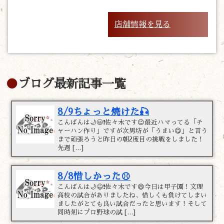
店舗情報を見る
ブログ最新記事一覧
8/9ちょっと焼けた🎣
こんばんは🌙😃❗佐々木です😉最近ハマってる「チ
ャーハン作り」ですが次男坊が「うまい😋」と言う
まで頑張ろうと昨日の朝2度目の挑戦をしました！
先週 […]
8/8惜しかった⚾
こんばんは🌙😃❗佐々木です😄今日は甲子園！文理
高校の試合がありましたね、惜しくも負けてしまい
ましたがとても良い試合だったと思います！そして
同時刻にプロ野球の試 […]